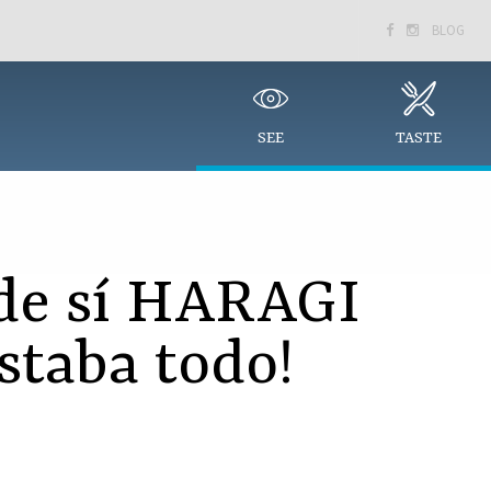
BLOG


SEE
TASTE
 de sí HARAGI
estaba todo!