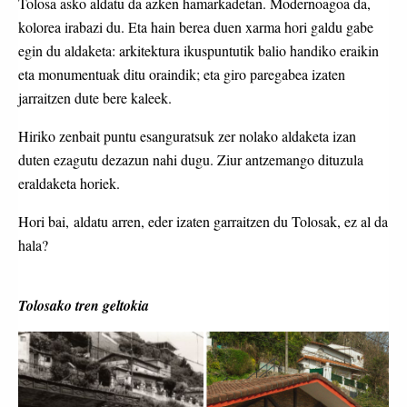
Tolosa asko aldatu da azken hamarkadetan. Modernoagoa da,
kolorea irabazi du. Eta hain berea duen xarma hori galdu gabe
egin du aldaketa: arkitektura ikuspuntutik balio handiko eraikin
eta monumentuak ditu oraindik; eta giro paregabea izaten
jarraitzen dute bere kaleek.
Hiriko zenbait puntu esanguratsuk zer nolako aldaketa izan
duten ezagutu dezazun nahi dugu. Ziur antzemango dituzula
eraldaketa horiek.
Hori bai, aldatu arren, eder izaten garraitzen du Tolosak, ez al da
hala?
Tolosako tren geltokia