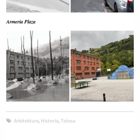
Armeria Plaza
Arkitektura
,
Historia
,
Tolosa