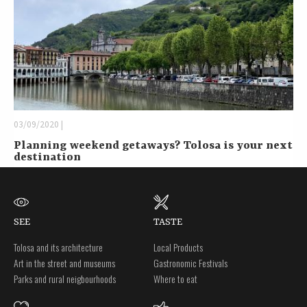
03/09/2020 |
Planning weekend getaways? Tolosa is your next
destination
SEE
TASTE
Tolosa and its architecture
Local Products
Art in the street and museums
Gastronomic Festivals
Parks and rural neigbourhoods
Where to eat