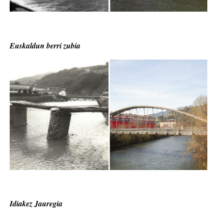
Euskaldun berri zubia
Idiakez Jauregia