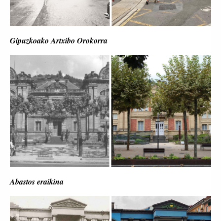
Gipuzkoako Artxibo Orokorra
Abastos eraikina