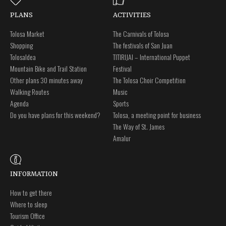
PLANS
ACTIVITIES
Tolosa Market
The Carnivals of Tolosa
Shopping
The festivals of San Juan
Tolosaldea
TITIRIJAI – International Puppet
Mountain Bike and Trail Station
Festival
Other plans 30 minutes away
The Tolosa Choir Competition
Walking Routes
Music
Agenda
Sports
Do you have plans for this weekend?
Tolosa, a meeting point for business
The Way of St. James
Amalur
INFORMATION
How to get there
Where to sleep
Tourism Office