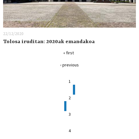
22/12/2020
Tolosa iruditan: 2020ak emandakoa
« first
‹ previous
1
2
3
4