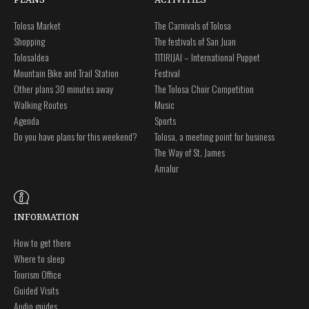
PLANS
ACTIVITIES
Tolosa Market
The Carnivals of Tolosa
Shopping
The festivals of San Juan
Tolosaldea
TITIRIJAI – International Puppet
Mountain Bike and Trail Station
Festival
Other plans 30 minutes away
The Tolosa Choir Competition
Walking Routes
Music
Agenda
Sports
Do you have plans for this weekend?
Tolosa, a meeting point for business
The Way of St. James
Amalur
INFORMATION
How to get there
Where to sleep
Tourism Office
Guided Visits
Audio guides