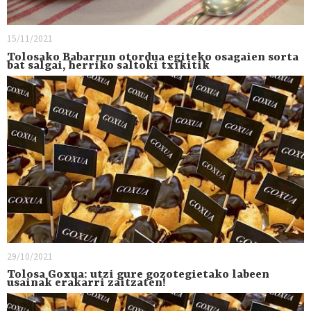
15/11/2021
Tolosako Babarrun otordua egiteko osagaien sorta
bat salgai, herriko saltoki txikitik
29/10/2021
Tolosa Goxua: utzi gure gozotegietako labeen
usainak erakarri zaitzaten!