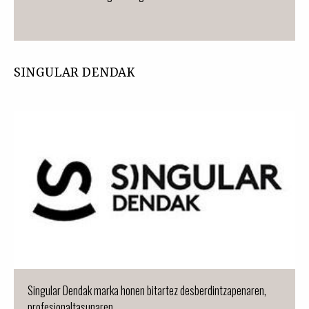
SINGULAR DENDAK
Singular Dendak marka honen bitartez desberdintzapenaren,
profesionaltasunaren...