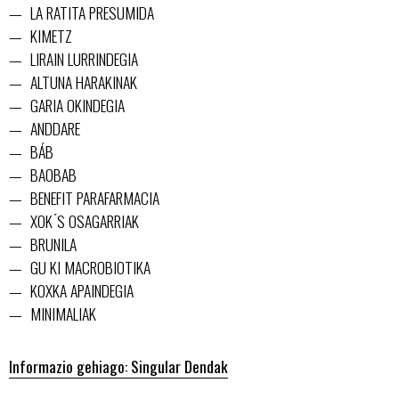
LA RATITA PRESUMIDA
KIMETZ
LIRAIN LURRINDEGIA
ALTUNA HARAKINAK
GARIA OKINDEGIA
ANDDARE
BÁB
BAOBAB
BENEFIT PARAFARMACIA
XOK ́S OSAGARRIAK
BRUNILA
GU KI MACROBIOTIKA
KOXKA APAINDEGIA
MINIMALIAK
Informazio gehiago: Singular Dendak