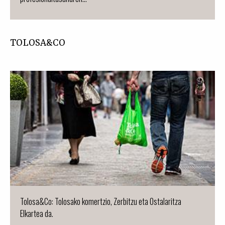
TOLOSA&CO
Tolosa&Co: Tolosako komertzio, Zerbitzu eta Ostalaritza
Elkartea da.