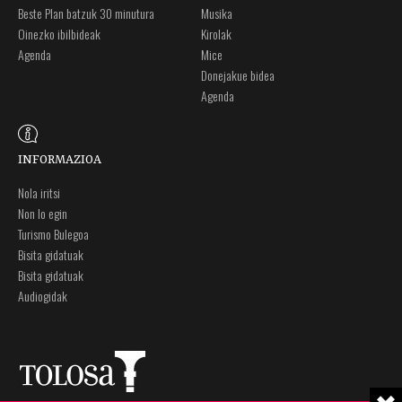
Beste Plan batzuk 30 minutura
Musika
Oinezko ibilbideak
Kirolak
Agenda
Mice
Donejakue bidea
Agenda
INFORMAZIOA
Nola iritsi
Non lo egin
Turismo Bulegoa
Bisita gidatuak
Bisita gidatuak
Audiogidak