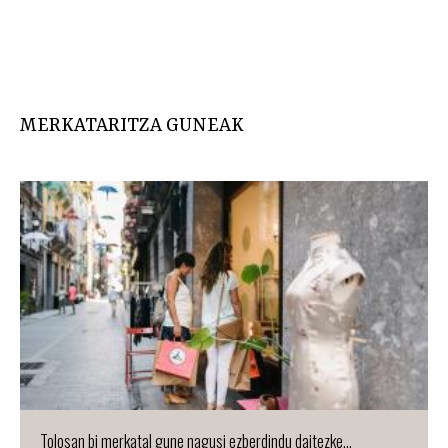
MERKATARITZA GUNEAK
Tolosan bi merkatal gune nagusi ezberdindu daitezke...