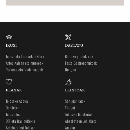
IKUSI
DASTATU
Tolosa eta bere arkitektura
Bertako produktuak
Artea Kalean eta museoak
Festa Gastronomikoak
Parkeak eta landa auzoak
Non Jan
PLANAK
EKINTZAK
Tolosako Azoka
San Juan jaiak
Dendetan
Titirijai
Tolosaldea
Tolosako Iñauteriak
BTT eta Trail geltokia
Abesbatzen Lehiaketa
Asteburu bat Tolosan
Amalur