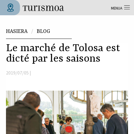
Skip to main content
MENUA
Tolosa Turismoa
Hemen zaude
HASIERA
BLOG
Le marché de Tolosa est
dicté par les saisons
2019/07/05 |