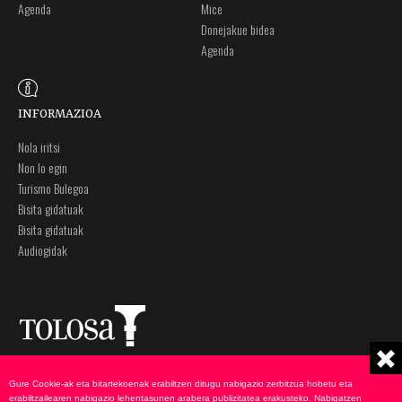
Agenda
Mice
Donejakue bidea
Agenda
INFORMAZIOA
Nola iritsi
Non lo egin
Turismo Bulegoa
Bisita gidatuak
Bisita gidatuak
Audiogidak
Plaza Zaharra 6A
Ohar legalak
Gure Cookie-ak eta bitartekoenak erabiltzen ditugu nabigazio zerbitzua hobetu eta
20400 Tolosa, Gipuzkoa
Pribatutasun politika
erabiltzailearen nabigazio lehentasunen arabera publizitatea erakusteko. Nabigatzen