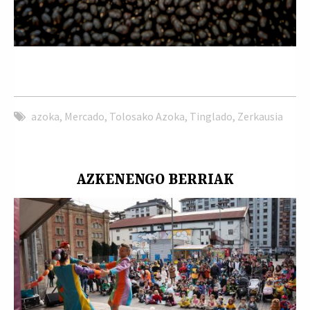
azoka
,
Mercado
,
Tolosako Azoka
,
Tinglado
,
Zerkausia
AZKENENGO BERRIAK