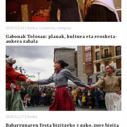
2025/12/16 | Azoka, Comercio, compras
Gabonak Tolosan: planak, kultura eta erosketa-
aukera zabala
2025/11/17 | Azoka
Babarrunaren Festa bizitzeko 3 gako, zure bisita