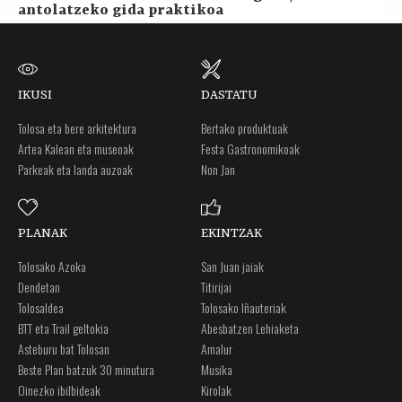
antolatzeko gida praktikoa
IKUSI
DASTATU
Tolosa eta bere arkitektura
Bertako produktuak
Artea Kalean eta museoak
Festa Gastronomikoak
Parkeak eta landa auzoak
Non Jan
PLANAK
EKINTZAK
Tolosako Azoka
San Juan jaiak
Dendetan
Titirijai
Tolosaldea
Tolosako Iñauteriak
BTT eta Trail geltokia
Abesbatzen Lehiaketa
Asteburu bat Tolosan
Amalur
Beste Plan batzuk 30 minutura
Musika
Oinezko ibilbideak
Kirolak