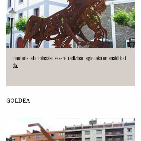
Iñauteriei eta Tolosako zezen-tradizioari egindako omenaldi bat
da.
GOLDEA