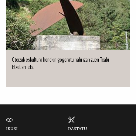
Oteizak eskultura honekin gogoratu nahi izan zuen Txabi
Etxebarrieta.
IKUSI
DASTATU