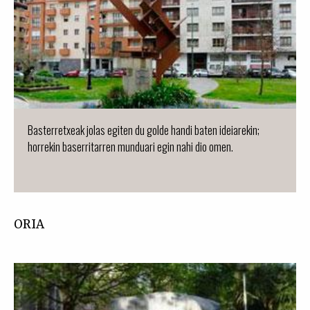
Basterretxeak jolas egiten du golde handi baten ideiarekin;
horrekin baserritarren munduari egin nahi dio omen.
ORIA