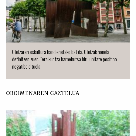
Oteizaren eskultura handienetako bat da. Oteizak honela
definitzen zuen: “eraikuntza barnehutsa hiru unitate positibo
negatibo dituela
OROIMENAREN GAZTELUA