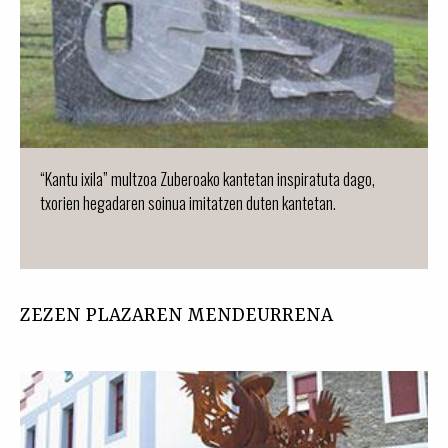
“Kantu ixila” multzoa Zuberoako kantetan inspiratuta dago,
txorien hegadaren soinua imitatzen duten kantetan.
ZEZEN PLAZAREN MENDEURRENA