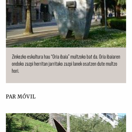
Zinkezko eskultura hau “Oria ibaia” multzoko bat da. Oria ibaiaren
ondoko zazpi herritan jarritako zazpi lanek osatzen dute multzo
hori.
PAR MÓVIL