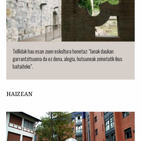
Txillidak hau esan zuen eskultura honetaz: “lanak daukan
garrantzitsuena da ez dena, alegia, hutsuneak zeinetatik ikus
baitaiteke”.
HAIZEAN