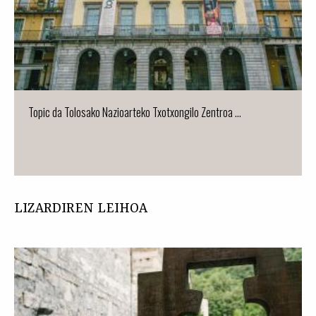
Topic da Tolosako Nazioarteko Txotxongilo Zentroa ...
LIZARDIREN LEIHOA