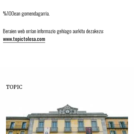
%100ean gomendagarria.
Beraien web orrian informazio gehiago aurkitu dezakezu:
www.topictolosa.com
TOPIC