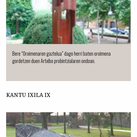
Bere “Oroimenaren gaztelua” dago herri baten oroimena
gordetzen duen Artxibo probintzialaren ondoan.
KANTU IXILA IX