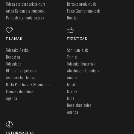
Tolosa eta bere arkitektura
Bertako produktuak
Artea Kalean eta museoak
Festa Gastronomikoak
Parkeak eta landa auzoak
Non Jan
PLANAK
EKINTZAK
Tolosako Azoka
San Juan jaiak
Dendetan
Titirijai
Tolosaldea
Tolosako Iñauteriak
BTT eta Trail geltokia
Abesbatzen Lehiaketa
Asteburu bat Tolosan
Amalur
Beste Plan batzuk 30 minutura
Musika
Oinezko ibilbideak
Kirolak
Agenda
Mice
Donejakue bidea
Agenda
INFORMAZIOA