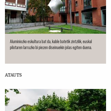
Aluminiozko eskultura bat da, kable batetik zintzilik, euskal
pilotaren larruzko bi piezen diseinuekin jolas egiten duena.
ATAUTS