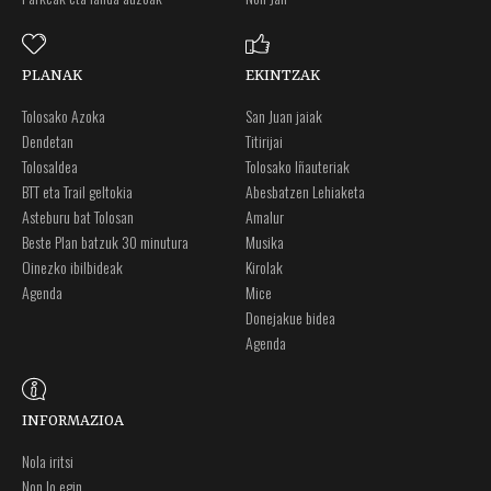
PLANAK
EKINTZAK
Tolosako Azoka
San Juan jaiak
Dendetan
Titirijai
Tolosaldea
Tolosako Iñauteriak
BTT eta Trail geltokia
Abesbatzen Lehiaketa
Asteburu bat Tolosan
Amalur
Beste Plan batzuk 30 minutura
Musika
Oinezko ibilbideak
Kirolak
Agenda
Mice
Donejakue bidea
Agenda
INFORMAZIOA
Nola iritsi
Non lo egin