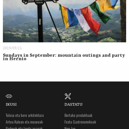
2019/09/11
Sundays in September: mountain outings and party
in Hernio
IKUSI
DASTATU
Tolosa eta bere arkitektura
Bertako produktuak
Artea Kalean eta museoak
Festa Gastronomikoak
Parkeak eta landa auzoak
Non Jan