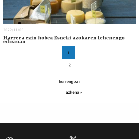
2022/11/09
Harrera ezin hobea Esneki azokaren lehenengo
edizioan
1
2
hurrengoa ›
azkena »