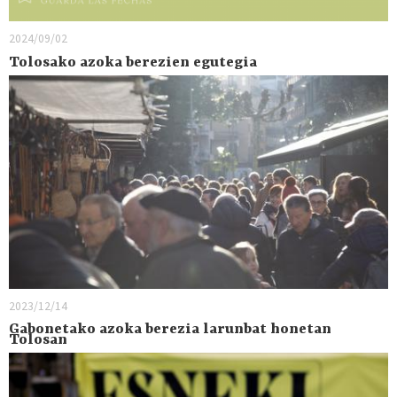
2024/09/02
Tolosako azoka berezien egutegia
2023/12/14
Gabonetako azoka berezia larunbat honetan
Tolosan