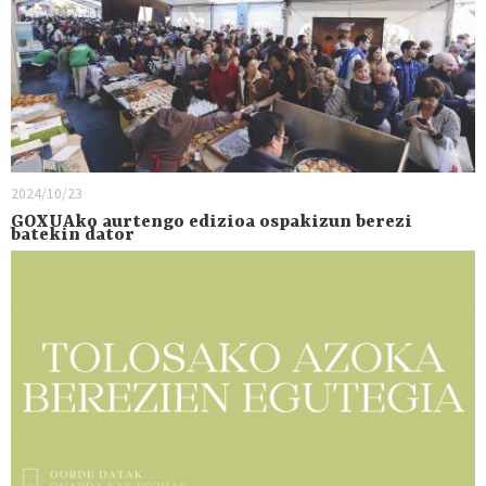
2024/10/23
GOXUAko aurtengo edizioa ospakizun berezi
batekin dator