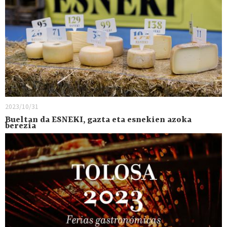
2023/10/31
Bueltan da ESNEKI, gazta eta esnekien azoka
berezia