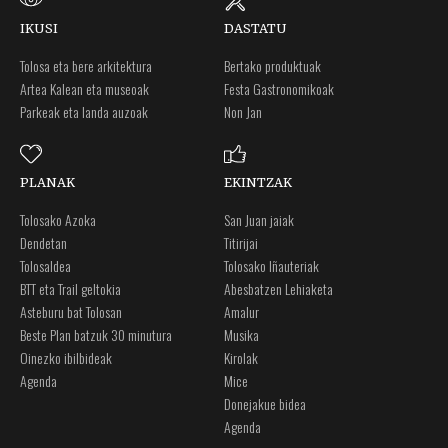
IKUSI
DASTATU
Tolosa eta bere arkitektura
Bertako produktuak
Artea Kalean eta museoak
Festa Gastronomikoak
Parkeak eta landa auzoak
Non Jan
PLANAK
EKINTZAK
Tolosako Azoka
San Juan jaiak
Dendetan
Titirijai
Tolosaldea
Tolosako Iñauteriak
BTT eta Trail geltokia
Abesbatzen Lehiaketa
Asteburu bat Tolosan
Amalur
Beste Plan batzuk 30 minutura
Musika
Oinezko ibilbideak
Kirolak
Agenda
Mice
Donejakue bidea
Agenda