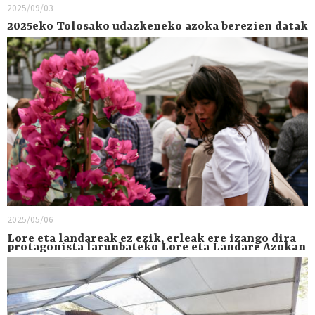
2025/09/03
2025eko Tolosako udazkeneko azoka berezien datak
2025/05/06
Lore eta landareak ez ezik, erleak ere izango dira
protagonista larunbateko Lore eta Landare Azokan