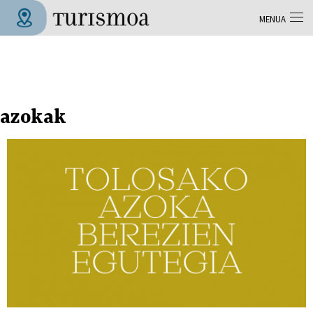
Skip to main content
MENUA
Tolosa Turismoa
azokak
Orriak