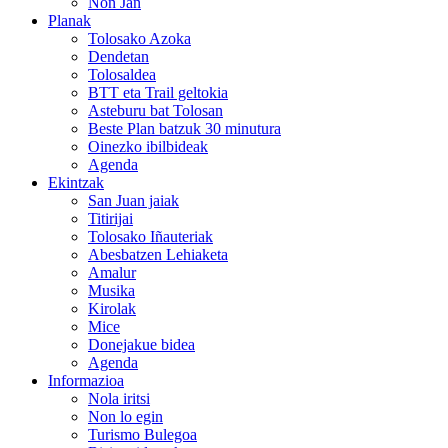
Non Jan
Planak
Tolosako Azoka
Dendetan
Tolosaldea
BTT eta Trail geltokia
Asteburu bat Tolosan
Beste Plan batzuk 30 minutura
Oinezko ibilbideak
Agenda
Ekintzak
San Juan jaiak
Titirijai
Tolosako Iñauteriak
Abesbatzen Lehiaketa
Amalur
Musika
Kirolak
Mice
Donejakue bidea
Agenda
Informazioa
Nola iritsi
Non lo egin
Turismo Bulegoa