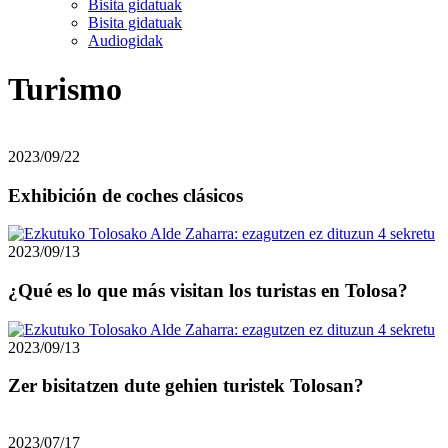
Bisita gidatuak
Bisita gidatuak
Audiogidak
Turismo
2023/09/22
Exhibición de coches clásicos
2023/09/13
¿Qué es lo que más visitan los turistas en Tolosa?
2023/09/13
Zer bisitatzen dute gehien turistek Tolosan?
2023/07/17