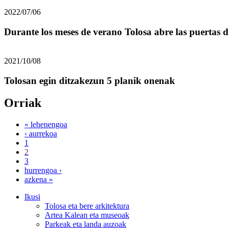
2022/07/06
Durante los meses de verano Tolosa abre las puertas d
2021/10/08
Tolosan egin ditzakezun 5 planik onenak
Orriak
« lehenengoa
‹ aurrekoa
1
2
3
hurrengoa ›
azkena »
Ikusi
Tolosa eta bere arkitektura
Artea Kalean eta museoak
Parkeak eta landa auzoak