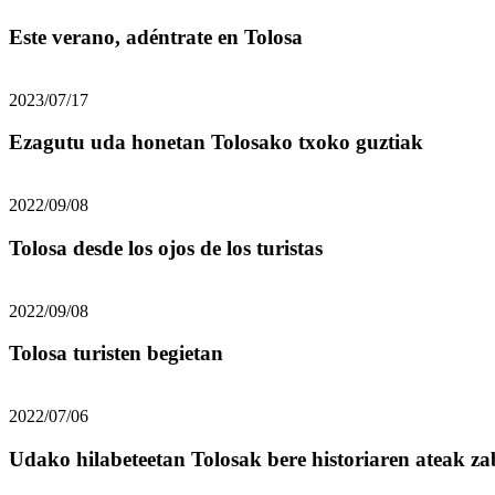
Este verano, adéntrate en Tolosa
2023/07/17
Ezagutu uda honetan Tolosako txoko guztiak
2022/09/08
Tolosa desde los ojos de los turistas
2022/09/08
Tolosa turisten begietan
2022/07/06
Udako hilabeteetan Tolosak bere historiaren ateak z