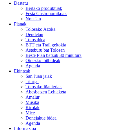
Dastatu
Bertako produktuak
Festa Gastronomikoak
Non Jan
Planak
Tolosako Azoka
Dendetan
Tolosaldea
BTT eta Trail geltokia
Asteburu bat Tolosan
Beste Plan batzuk 30 minutura
Oinezko ibilbideak
Agenda
Ekintzak
San Juan jaiak
Titirijai
Tolosako Iñauteriak
Abesbatzen Lehiaketa
Amalur
Musika
Kirolak
Mice
Donejakue bidea
Agenda
Informazioa