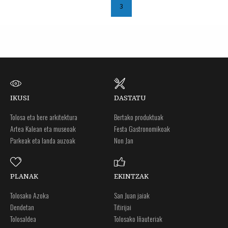
3
IKUSI
DASTATU
Tolosa eta bere arkitektura
Bertako produktuak
Artea Kalean eta museoak
Festa Gastronomikoak
Parkeak eta landa auzoak
Non Jan
PLANAK
EKINTZAK
Tolosako Azoka
San Juan jaiak
Dendetan
Titirijai
Tolosaldea
Tolosako Iñauteriak