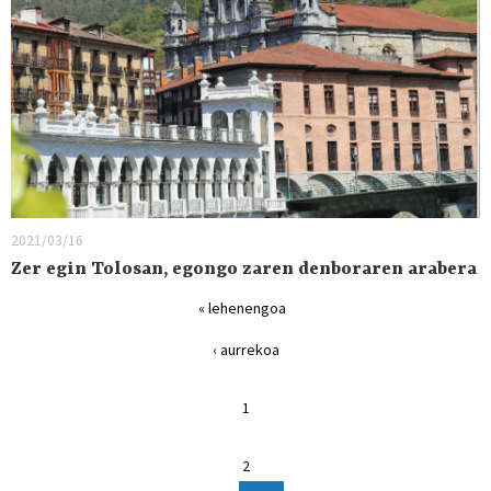
2021/03/16
Zer egin Tolosan, egongo zaren denboraren arabera
« lehenengoa
‹ aurrekoa
1
2