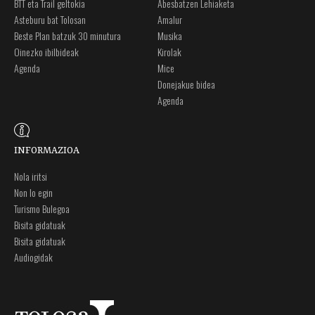
BTT eta Trail geltokia
Abesbatzen Lehiaketa
Asteburu bat Tolosan
Amalur
Beste Plan batzuk 30 minutura
Musika
Oinezko ibilbideak
Kirolak
Agenda
Mice
Donejakue bidea
Agenda
INFORMAZIOA
Nola iritsi
Non lo egin
Turismo Bulegoa
Bisita gidatuak
Bisita gidatuak
Audiogidak