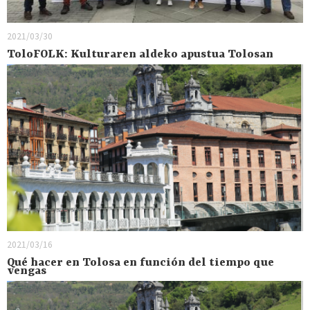
2021/03/30
ToloFOLK: Kulturaren aldeko apustua Tolosan
2021/03/16
Qué hacer en Tolosa en función del tiempo que
vengas