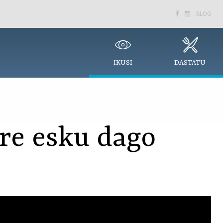
BLOG


IKUSI
DASTATU
ure esku dago