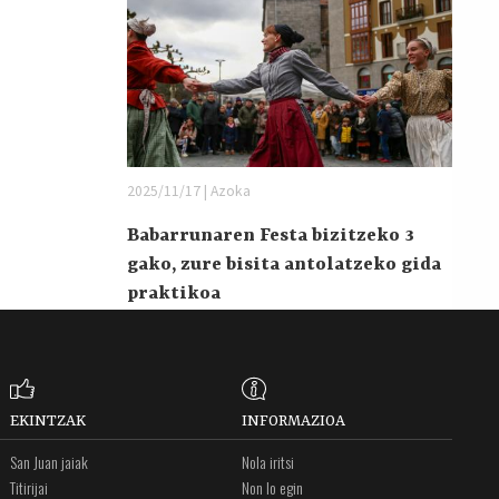
2025/11/17 | Azoka
Babarrunaren Festa bizitzeko 3
gako, zure bisita antolatzeko gida
praktikoa
EKINTZAK
INFORMAZIOA
San Juan jaiak
Nola iritsi
Titirijai
Non lo egin