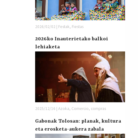
2026/02/02 | Festak, Fiestas
2026ko Inauterietako balkoi
lehiaketa
2025/12/16 | Azoka, Comercio, compras
Gabonak Tolosan: planak, kultura
eta erosketa-aukera zabala