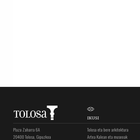
IKUSI
Plaza Zaharra 6A
Tolosa eta bere arkitektura
20400 Tolosa, Gipuzkoa
Artea Kalean eta museoak