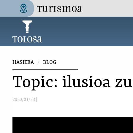
Skip to main content
Tolosa Turismoa
Hemen zaude
HASIERA
BLOG
Topic: ilusioa z
2020/01/23 |