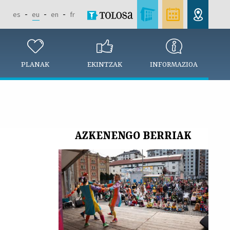
es
eu
en
fr
PLANAK
EKINTZAK
INFORMAZIOA
AZKENENGO BERRIAK