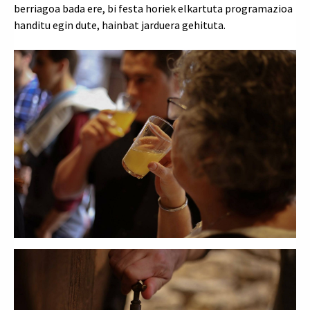
berriagoa bada ere, bi festa horiek elkartuta programazioa
handitu egin dute, hainbat jarduera gehituta
.