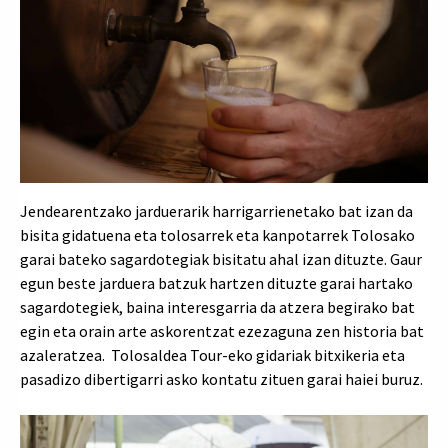
Jendearentzako jarduerarik harrigarrienetako bat izan da
bisita gidatuena eta tolosarrek eta kanpotarrek Tolosako
garai bateko sagardotegiak bisitatu ahal izan dituzte. Gaur
egun beste jarduera batzuk hartzen dituzte garai hartako
sagardotegiek, baina interesgarria da atzera begirako bat
egin eta orain arte askorentzat ezezaguna zen historia bat
azaleratzea. Tolosaldea Tour-eko gidariak bitxikeria eta
pasadizo dibertigarri asko kontatu zituen garai haiei buruz.