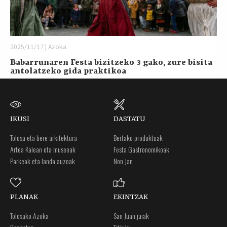
2025/11/17 | Azoka
Babarrunaren Festa bizitzeko 3 gako, zure bisita
antolatzeko gida praktikoa
IKUSI
DASTATU
Tolosa eta bere arkitektura
Bertako produktuak
Artea Kalean eta museoak
Festa Gastronomikoak
Parkeak eta landa auzoak
Non Jan
PLANAK
EKINTZAK
Tolosako Azoka
San Juan jaiak