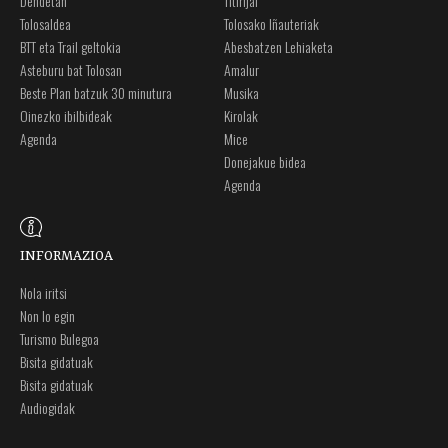
Dendetan
Titirijai
Tolosaldea
Tolosako Iñauteriak
BTT eta Trail geltokia
Abesbatzen Lehiaketa
Asteburu bat Tolosan
Amalur
Beste Plan batzuk 30 minutura
Musika
Oinezko ibilbideak
Kirolak
Agenda
Mice
Donejakue bidea
Agenda
INFORMAZIOA
Nola iritsi
Non lo egin
Turismo Bulegoa
Bisita gidatuak
Bisita gidatuak
Audiogidak