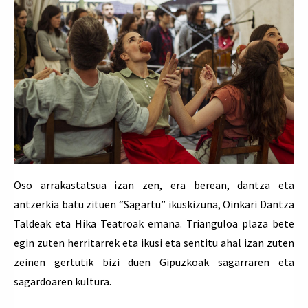
Oso arrakastatsua izan zen, era berean, dantza eta
antzerkia batu zituen “Sagartu” ikuskizuna, Oinkari Dantza
Taldeak eta Hika Teatroak emana. Trianguloa plaza bete
egin zuten herritarrek eta ikusi eta sentitu ahal izan zuten
zeinen gertutik bizi duen Gipuzkoak sagarraren eta
sagardoaren kultura.