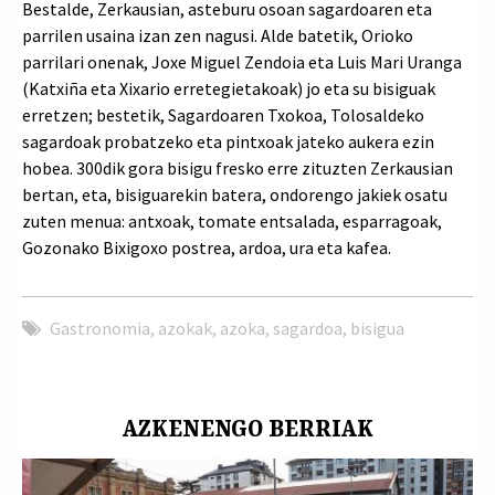
Bestalde, Zerkausian, asteburu osoan sagardoaren eta
parrilen usaina izan zen nagusi. Alde batetik, Orioko
parrilari onenak, Joxe Miguel Zendoia eta Luis Mari Uranga
(Katxiña eta Xixario erretegietakoak) jo eta su bisiguak
erretzen; bestetik, Sagardoaren Txokoa, Tolosaldeko
sagardoak probatzeko eta pintxoak jateko aukera ezin
hobea. 300dik gora bisigu fresko erre zituzten Zerkausian
bertan, eta, bisiguarekin batera, ondorengo jakiek osatu
zuten menua: antxoak, tomate entsalada, esparragoak,
Gozonako Bixigoxo postrea, ardoa, ura eta kafea.
Gastronomia
,
azokak
,
azoka
,
sagardoa
,
bisigua
AZKENENGO BERRIAK