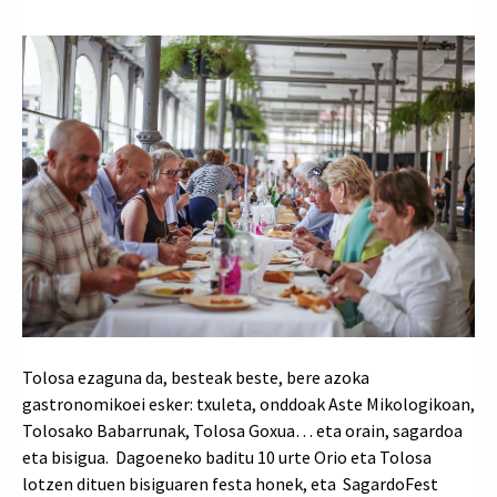
Tolosa ezaguna da, besteak beste, bere azoka
gastronomikoei esker: txuleta, onddoak Aste Mikologikoan,
Tolosako Babarrunak, Tolosa Goxua… eta orain, sagardoa
eta bisigua. Dagoeneko baditu 10 urte Orio eta Tolosa
lotzen dituen bisiguaren festa honek, eta SagardoFest