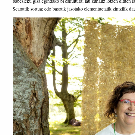
babesleku gisa egindako bi eskultura; lau zuhaitz lotzen dituen l
Scarattik sortua; edo basotik jasotako elementuetatik zintzili