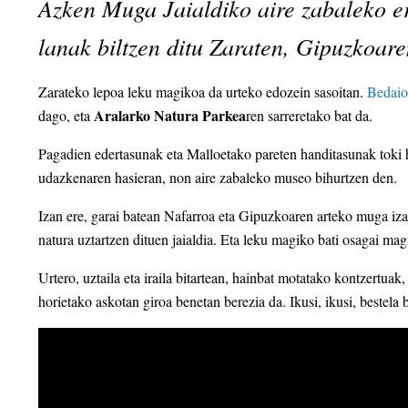
Azken Muga Jaialdiko aire zabaleko e
lanak biltzen ditu Zaraten, Gipuzkoar
Zarateko lepoa leku magikoa da urteko edozein sasoitan.
Bedaio
Aralarko Natura Parkea
dago, eta
ren sarreretako bat da.
Pagadien edertasunak eta Malloetako pareten handitasunak toki h
udazkenaren hasieran, non aire zabaleko museo bihurtzen den.
Izan ere, garai batean Nafarroa eta Gipuzkoaren arteko muga i
natura uztartzen dituen jaialdia. Eta leku magiko bati osagai ma
Urtero, uztaila eta iraila bitartean, hainbat motatako kontzertuak
horietako askotan giroa benetan berezia da. Ikusi, ikusi, bestela 