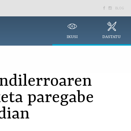
BLOG


IKUSI
DASTATU
ndilerroaren
keta paregabe
dian