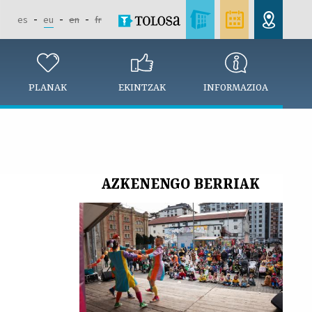
es
eu
en
fr
PLANAK
EKINTZAK
INFORMAZIOA
AZKENENGO BERRIAK