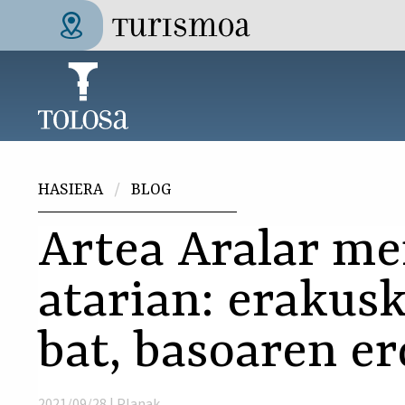
Skip to main content
Tolosa Turismoa
Hemen zaude
HASIERA
BLOG
Artea Aralar me
atarian: erakus
bat, basoaren er
2021/09/28 |
Planak