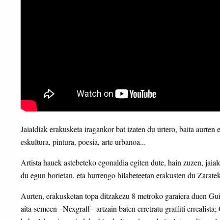
Jaialdiak erakusketa iragankor bat izaten du urtero, baita aurten
eskultura, pintura, poesia, arte urbanoa...
Artista hauek astebeteko egonaldia egiten dute, hain zuzen, jaial
du egun horietan, eta hurrengo hilabeteetan erakusten du Zarat
Aurten, erakusketan topa ditzakezu 8 metroko garaiera duen Gui
aita-semeen –Nexgraff– artzain baten erretratu graffiti errealista