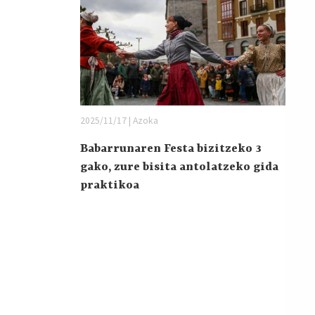
2025/11/17 | Azoka
Babarrunaren Festa bizitzeko 3
gako, zure bisita antolatzeko gida
praktikoa