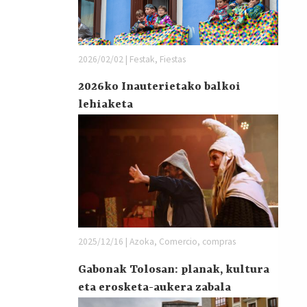
2026/02/02 | Festak, Fiestas
2026ko Inauterietako balkoi
lehiaketa
2025/12/16 | Azoka, Comercio, compras
Gabonak Tolosan: planak, kultura
eta erosketa-aukera zabala