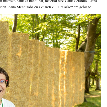
au metroko hamaka handi bat, material birziklatuak erabiliz Elena
k dauden Joana Mendizabalen akuarelak… Eta askoz ere gehiago!