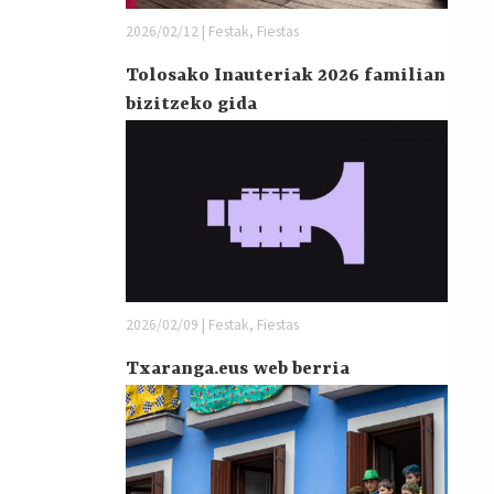
2026/02/12 | Festak, Fiestas
Tolosako Inauteriak 2026 familian
bizitzeko gida
2026/02/09 | Festak, Fiestas
Txaranga.eus web berria