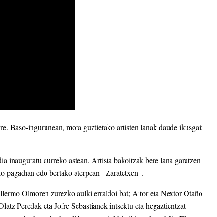
 ere. Baso-ingurunean, mota guztietako artisten lanak daude ikusgai:
dia inauguratu aurreko astean. Artista bakoitzak bere lana garatzen
eko pagadian edo bertako aterpean –Zaratetxen–.
llermo Olmoren zurezko aulki erraldoi bat; Aitor eta Nextor Otaño
; Olatz Peredak eta Jofre Sebastianek intsektu eta hegaztientzat