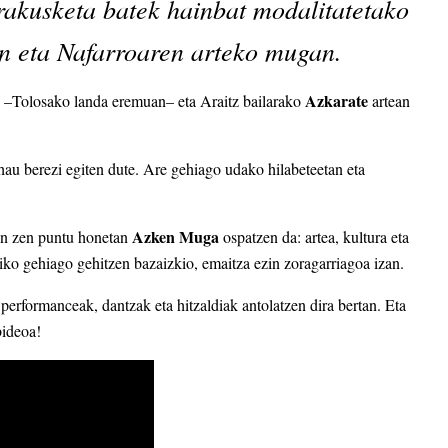
rakusketa batek hainbat modalitatetako
en eta Nafarroaren arteko mugan.
Azkarate
–Tolosako landa eremuan– eta Araitz bailarako
artean
au berezi egiten dute. Are gehiago udako hilabeteetan eta
Azken Muga
zan zen puntu honetan
ospatzen da: artea, kultura eta
giko gehiago gehitzen bazaizkio, emaitza ezin zoragarriagoa izan.
, performanceak, dantzak eta hitzaldiak antolatzen dira bertan. Eta
bideoa!