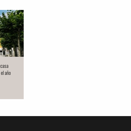
a casa
 el año