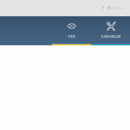
BLOG


VER
SABOREAR