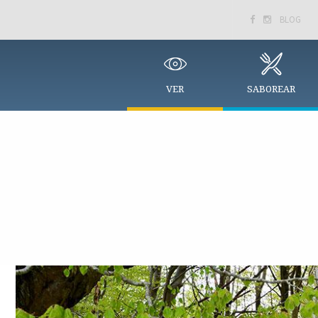
BLOG


VER
SABOREAR