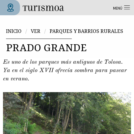
Pasar al contenido principal
MENÚ
Tolosa Turismoa
Usted está aquí
INICIO
VER
PARQUES Y BARRIOS RURALES
PRADO GRANDE
Es uno de los parques más antiguos de Tolosa.
Ya en el siglo XVII ofrecía sombra para pasear
en verano.