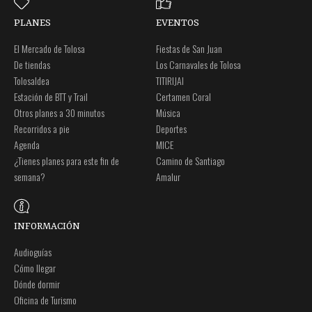
PLANES
EVENTOS
El Mercado de Tolosa
Fiestas de San Juan
De tiendas
Los Carnavales de Tolosa
Tolosaldea
TITIRIJAI
Estación de BTT y Trail
Certamen Coral
Otros planes a 30 minutos
Música
Recorridos a pie
Deportes
Agenda
MICE
¿Tienes planes para este fin de
Camino de Santiago
semana?
Amalur
INFORMACIÓN
Audioguías
Cómo llegar
Dónde dormir
Oficina de Turismo