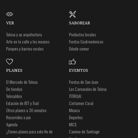
VER
SABOREAR
Tolosa y su arquitectura
Productos locales
Arte en la calle y los museos
Fiestas Gastronómicas
Parques y barrios rurales
Dónde comer
PLANES
EVENTOS
El Mercado de Tolosa
Fiestas de San Juan
De tiendas
Los Carnavales de Tolosa
Tolosaldea
TITIRIJAI
Estación de BTT y Trail
Certamen Coral
Otros planes a 30 minutos
Música
Recorridos a pie
Deportes
Agenda
MICE
¿Tienes planes para este fin de
Camino de Santiago