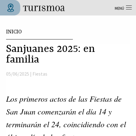
Pasar al contenido principal
MENÚ
Tolosa Turismoa
Usted está aquí
INICIO
Sanjuanes 2025: en
familia
05/06/2025 |
Fiestas
Los primeros actos de las Fiestas de
San Juan comenzarán el día 14 y
terminarán el 24, coincidiendo con el