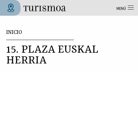
Pasar al contenido principal
MENÚ
Tolosa Turismoa
Usted está aquí
INICIO
15. PLAZA EUSKAL
HERRIA