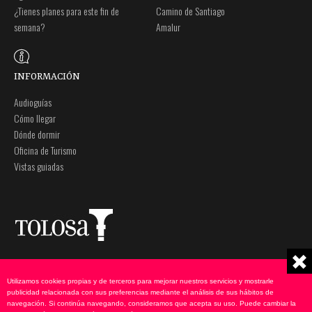
¿Tienes planes para este fin de
Camino de Santiago
semana?
Amalur
INFORMACIÓN
Audioguías
Cómo llegar
Dónde dormir
Oficina de Turismo
Vistas guiadas
Plaza Zaharra 6Aaa
Nota legal
20400 Tolosa, Gipuzkoa
Política de privacidad
Utilizamos cookies propias y de terceros para mejorar nuestros servicios y mostrarle
943 69 75 00
Política de cookies
publicidad relacionada con sus preferencias mediante el análisis de sus hábitos de
navegación. Si continúa navegando, consideramos que acepta su uso. Puede cambiar la
udate@tolosa.eus