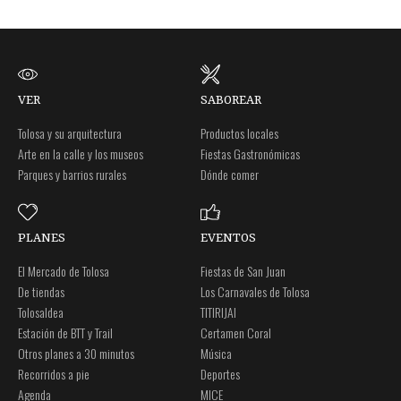
VER
SABOREAR
Tolosa y su arquitectura
Productos locales
Arte en la calle y los museos
Fiestas Gastronómicas
Parques y barrios rurales
Dónde comer
PLANES
EVENTOS
El Mercado de Tolosa
Fiestas de San Juan
De tiendas
Los Carnavales de Tolosa
Tolosaldea
TITIRIJAI
Estación de BTT y Trail
Certamen Coral
Otros planes a 30 minutos
Música
Recorridos a pie
Deportes
Agenda
MICE