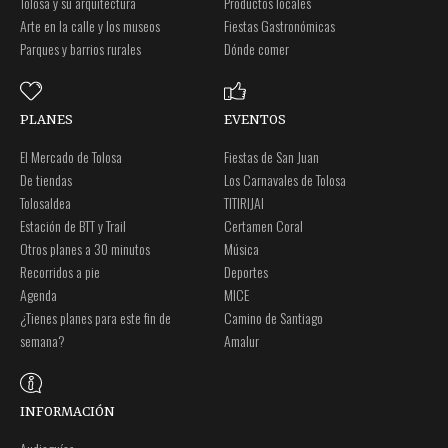
Tolosa y su arquitectura
Productos locales
Arte en la calle y los museos
Fiestas Gastronómicas
Parques y barrios rurales
Dónde comer
PLANES
EVENTOS
El Mercado de Tolosa
Fiestas de San Juan
De tiendas
Los Carnavales de Tolosa
Tolosaldea
TITIRIJAI
Estación de BTT y Trail
Certamen Coral
Otros planes a 30 minutos
Música
Recorridos a pie
Deportes
Agenda
MICE
¿Tienes planes para este fin de
Camino de Santiago
semana?
Amalur
INFORMACIÓN