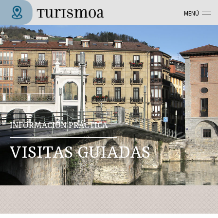
Pasar al contenido principal
MENÚ
Tolosa Turismoa
INFORMACIÓN PRÁCTICA
VISITAS GUIADAS