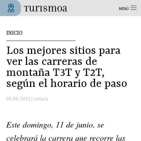
Pasar al contenido principal
MENÚ
Tolosa Turismoa
Usted está aquí
INICIO
Los mejores sitios para
ver las carreras de
montaña T3T y T2T,
según el horario de paso
06/06/2023 |
natura
Este domingo, 11 de junio, se
celebrará la carrera que recorre las