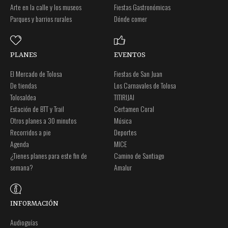
Arte en la calle y los museos
Fiestas Gastronómicas
Parques y barrios rurales
Dónde comer
PLANES
EVENTOS
El Mercado de Tolosa
Fiestas de San Juan
De tiendas
Los Carnavales de Tolosa
Tolosaldea
TITIRIJAI
Estación de BTT y Trail
Certamen Coral
Otros planes a 30 minutos
Música
Recorridos a pie
Deportes
Agenda
MICE
¿Tienes planes para este fin de
Camino de Santiago
semana?
Amalur
INFORMACIÓN
Audioguías