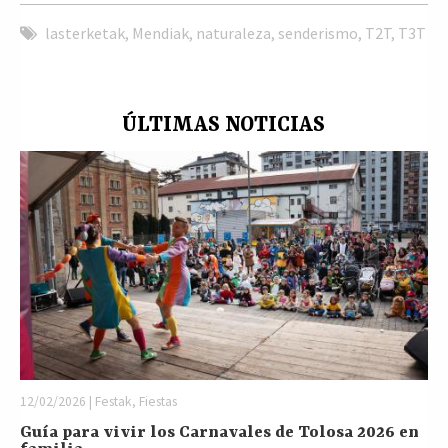
lasterketak
,
Mendiak
,
naturaleza
,
senderismo
,
T2T
,
T3T
ÚLTIMAS NOTICIAS
12/02/2026 | Festak, Fiestas
Guía para vivir los Carnavales de Tolosa 2026 en