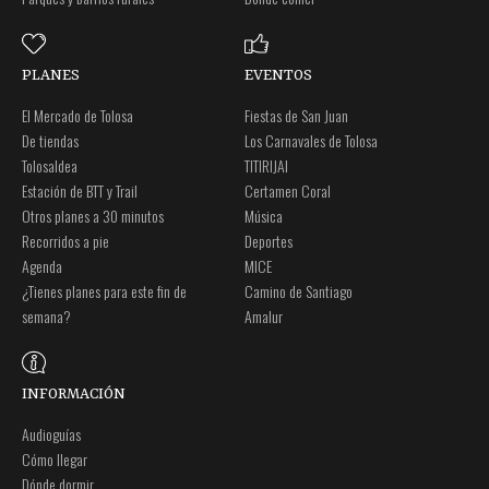
PLANES
EVENTOS
El Mercado de Tolosa
Fiestas de San Juan
De tiendas
Los Carnavales de Tolosa
Tolosaldea
TITIRIJAI
Estación de BTT y Trail
Certamen Coral
Otros planes a 30 minutos
Música
Recorridos a pie
Deportes
Agenda
MICE
¿Tienes planes para este fin de
Camino de Santiago
semana?
Amalur
INFORMACIÓN
Audioguías
Cómo llegar
Dónde dormir