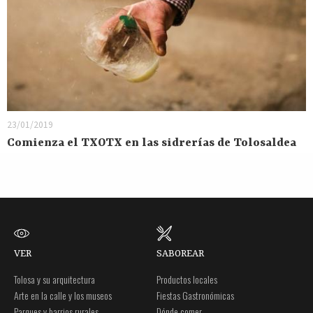
23/01/2019
Comienza el TXOTX en las sidrerías de Tolosaldea
VER
SABOREAR
Tolosa y su arquitectura
Productos locales
Arte en la calle y los museos
Fiestas Gastronómicas
Parques y barrios rurales
Dónde comer