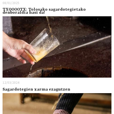
08/01/2025
TXOOOOTX: Tolosako sagardotegietako
denboraldia hasi da!
12/03/2024
Sagardotegien xarma ezagutzen