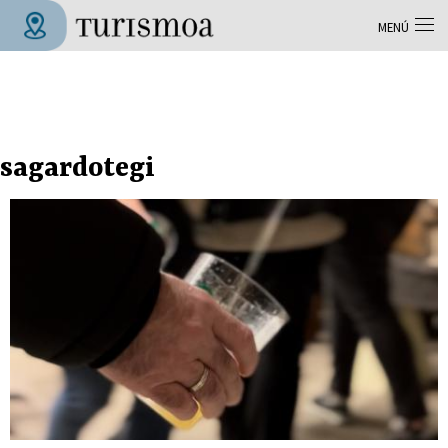
Pasar al contenido principal
MENÚ
Tolosa Turismoa
sagardotegi