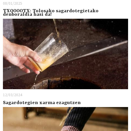
08/01/2025
TXOOOOTX: Tolosako sagardotegietako
denboraldia hasi da!
12/03/2024
Sagardotegien xarma ezagutzen