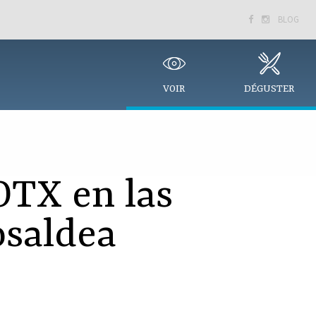
BLOG


VOIR
DÉGUSTER
OTX en las
osaldea