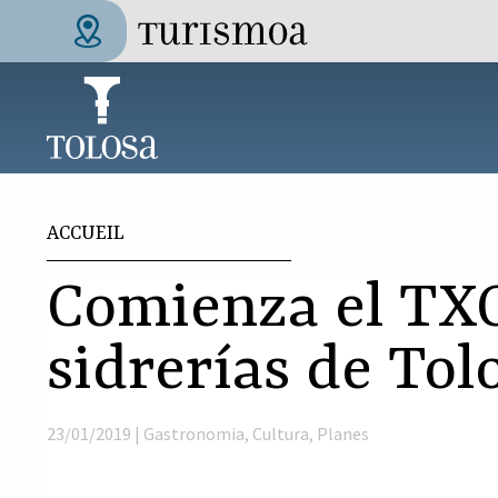
Aller au contenu principal
Tolosa Turismoa
Vous êtes ici
ACCUEIL
Comienza el TX
sidrerías de Tol
23/01/2019 |
Gastronomia
,
Cultura
,
Planes