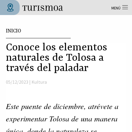
Pasar al contenido principal
MENÚ
Tolosa Turismoa
Usted está aquí
INICIO
Conoce los elementos
naturales de Tolosa a
través del paladar
05/12/2023 |
Kultura
Este puente de diciembre, atrévete a
experimentar Tolosa de una manera
única, donde la naturaleza se