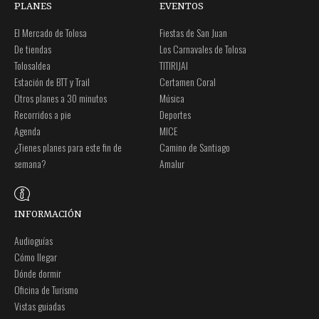
PLANES
EVENTOS
El Mercado de Tolosa
Fiestas de San Juan
De tiendas
Los Carnavales de Tolosa
Tolosaldea
TITIRIJAI
Estación de BTT y Trail
Certamen Coral
Otros planes a 30 minutos
Música
Recorridos a pie
Deportes
Agenda
MICE
¿Tienes planes para este fin de
Camino de Santiago
semana?
Amalur
INFORMACIÓN
Audioguías
Cómo llegar
Dónde dormir
Oficina de Turismo
Vistas guiadas