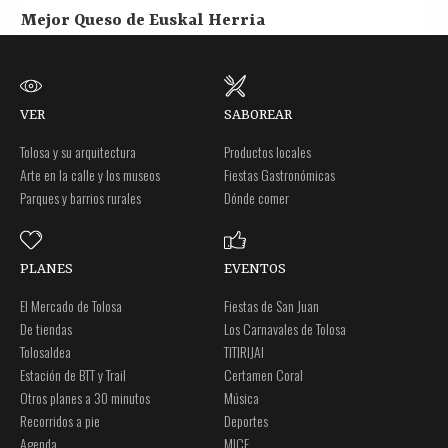
Mejor Queso de Euskal Herria
VER
SABOREAR
Tolosa y su arquitectura
Productos locales
Arte en la calle y los museos
Fiestas Gastronómicas
Parques y barrios rurales
Dónde comer
PLANES
EVENTOS
El Mercado de Tolosa
Fiestas de San Juan
De tiendas
Los Carnavales de Tolosa
Tolosaldea
TITIRIJAI
Estación de BTT y Trail
Certamen Coral
Otros planes a 30 minutos
Música
Recorridos a pie
Deportes
Agenda
MICE