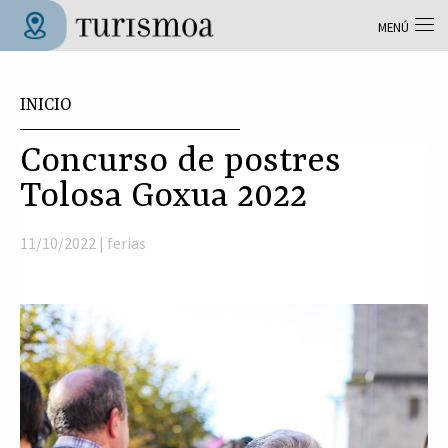
Pasar al contenido principal
MENÚ
Tolosa Turismoa
Usted está aquí
INICIO
Concurso de postres
Tolosa Goxua 2022
11/10/2022 |
ferias