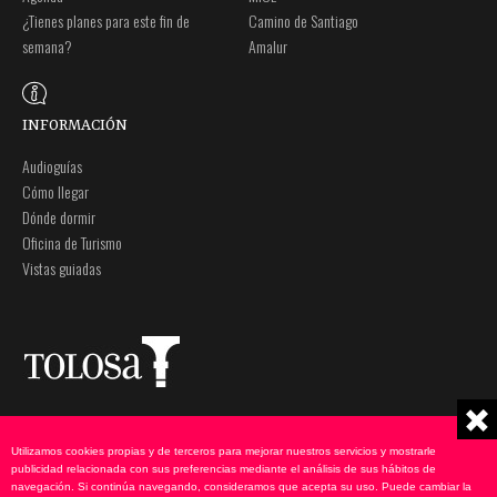
¿Tienes planes para este fin de
Camino de Santiago
semana?
Amalur
INFORMACIÓN
Audioguías
Cómo llegar
Dónde dormir
Oficina de Turismo
Vistas guiadas
Plaza Zaharra 6Aaa
Nota legal
20400 Tolosa, Gipuzkoa
Política de privacidad
Utilizamos cookies propias y de terceros para mejorar nuestros servicios y mostrarle
943 69 75 00
Política de cookies
publicidad relacionada con sus preferencias mediante el análisis de sus hábitos de
navegación. Si continúa navegando, consideramos que acepta su uso. Puede cambiar la