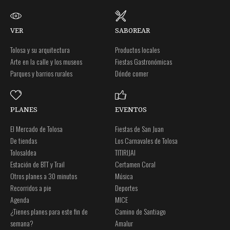
VER
SABOREAR
Tolosa y su arquitectura
Productos locales
Arte en la calle y los museos
Fiestas Gastronómicas
Parques y barrios rurales
Dónde comer
PLANES
EVENTOS
El Mercado de Tolosa
Fiestas de San Juan
De tiendas
Los Carnavales de Tolosa
Tolosaldea
TITIRIJAI
Estación de BTT y Trail
Certamen Coral
Otros planes a 30 minutos
Música
Recorridos a pie
Deportes
Agenda
MICE
¿Tienes planes para este fin de
Camino de Santiago
semana?
Amalur