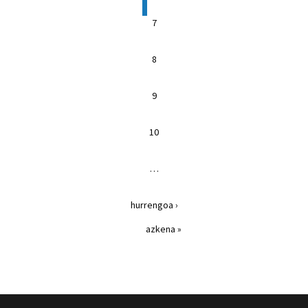
7
8
9
10
…
hurrengoa ›
azkena »