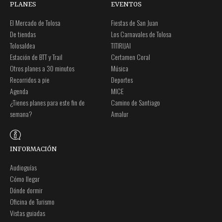
PLANES
EVENTOS
El Mercado de Tolosa
Fiestas de San Juan
De tiendas
Los Carnavales de Tolosa
Tolosaldea
TITIRIJAI
Estación de BTT y Trail
Certamen Coral
Otros planes a 30 minutos
Música
Recorridos a pie
Deportes
Agenda
MICE
¿Tienes planes para este fin de
Camino de Santiago
semana?
Amalur
INFORMACIÓN
Audioguías
Cómo llegar
Dónde dormir
Oficina de Turismo
Vistas guiadas