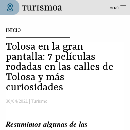
Pasar al contenido principal
MENÚ
Tolosa Turismoa
Usted está aquí
INICIO
Tolosa en la gran
pantalla: 7 películas
rodadas en las calles de
Tolosa y más
curiosidades
30/04/2021 |
Turismo
Resumimos algunas de las 