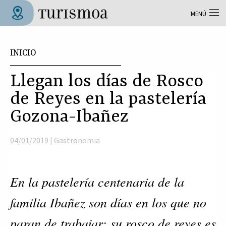
Pasar al contenido principal
MENÚ
Tolosa Turismoa
Usted está aquí
INICIO
Llegan los días de Rosco
de Reyes en la pastelería
Gozona-Ibañez
04/01/2019 |
Gastronomia
En la pastelería c
entenaria de la
familia Ibañez son días en los que no
paran de trabajar: su rosco de reyes es