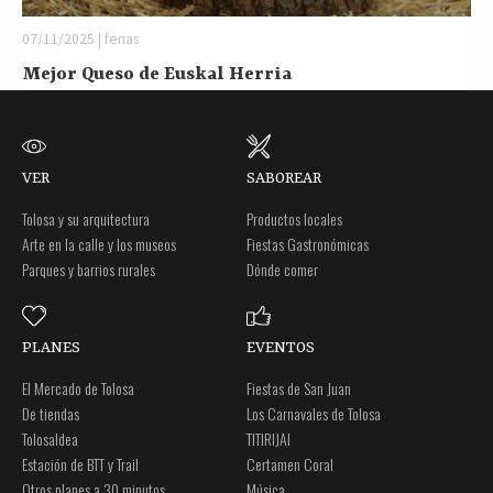
07/11/2025 | ferias
Mejor Queso de Euskal Herria
VER
SABOREAR
Tolosa y su arquitectura
Productos locales
Arte en la calle y los museos
Fiestas Gastronómicas
Parques y barrios rurales
Dónde comer
PLANES
EVENTOS
El Mercado de Tolosa
Fiestas de San Juan
De tiendas
Los Carnavales de Tolosa
Tolosaldea
TITIRIJAI
Estación de BTT y Trail
Certamen Coral
Otros planes a 30 minutos
Música