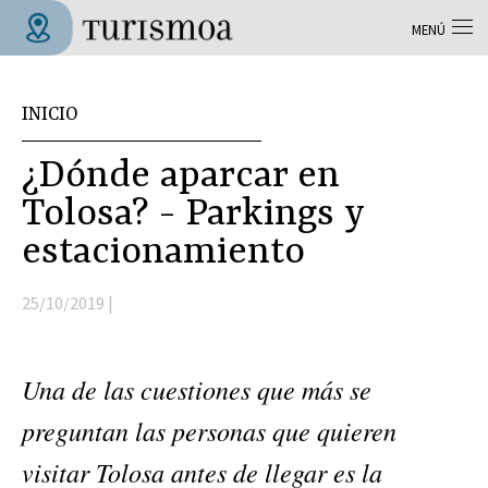
Pasar al contenido principal
MENÚ
Tolosa Turismoa
Usted está aquí
INICIO
¿Dónde aparcar en
Tolosa? - Parkings y
estacionamiento
25/10/2019 |
Una de las cuestiones que más se 
preguntan las personas que quieren 
visitar Tolosa antes de llegar es la 