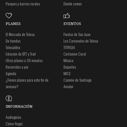
Parques y barrios rurales
Dónde comer
PLANES
EVENTOS
El Mercado de Tolosa
Fiestas de San Juan
De tiendas
Los Carnavales de Tolosa
Tolosaldea
TITIRIJAI
Estación de BTT y Trail
Certamen Coral
Otros planes a 30 minutos
Música
Recorridos a pie
Deportes
Agenda
MICE
¿Tienes planes para este fin de
Camino de Santiago
semana?
Amalur
INFORMACIÓN
Audioguías
Cómo llegar