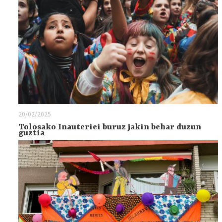
20/02/2025
Tolosako Inauteriei buruz jakin behar duzun
guztia