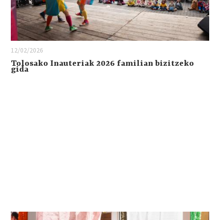
12/02/2026
Tolosako Inauteriak 2026 familian bizitzeko
gida