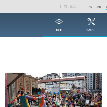
BLOG
es
eu


SEE
TASTE