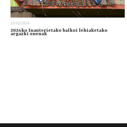
19/02/2024
2024ko Inauterietako balkoi lehiaketako
argazki onenak