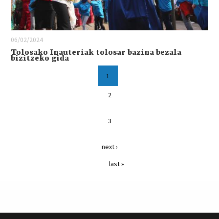
06/02/2024
Tolosako Inauteriak tolosar bazina bezala
bizitzeko gida
1
2
3
next ›
last »