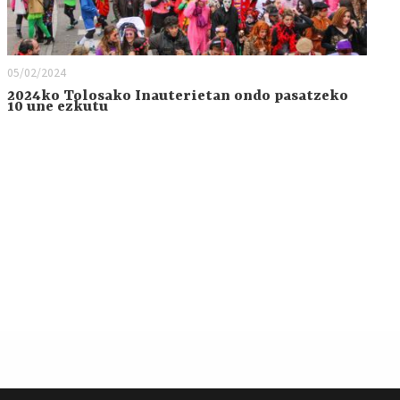
05/02/2024
2024ko Tolosako Inauterietan ondo pasatzeko
10 une ezkutu