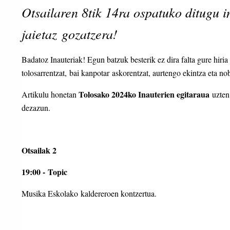
Otsailaren 8tik 14ra ospatuko ditugu i
jaietaz gozatzera!
Badatoz Inauteriak! Egun batzuk besterik ez dira falta gure hiria
tolosarrentzat, bai kanpotar askorentzat, aurtengo ekintza eta n
Tolosako 2024ko Inauterien egitaraua
Artikulu honetan
uzten 
dezazun.
Otsailak 2
19:00 - Topic
Musika Eskolako kaldereroen kontzertua.