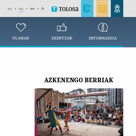
es
eu
en
fr
PLANAK
EKINTZAK
INFORMAZIOA
AZKENENGO BERRIAK