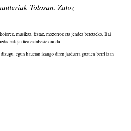
nauteriak Tolosan. Zatoz
 kolorez, musikaz, festaz, mozorroz eta jendez betetzeko. Bai
obedadeak jakitea ezinbestekoa da.
dizugu, egun hauetan izango diren jarduera guztien berri izan