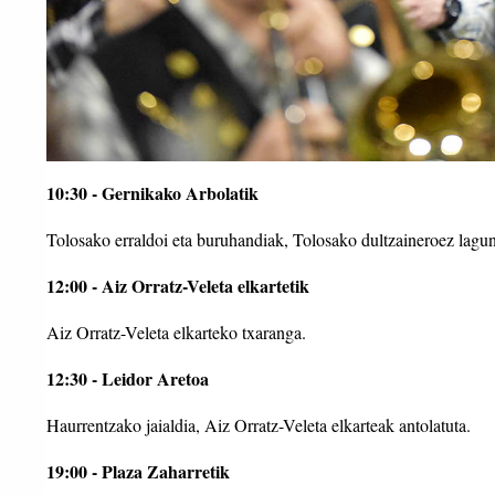
10:30 - Gernikako Arbolatik
Tolosako erraldoi eta buruhandiak, Tolosako dultzaineroez lagu
12:00 - Aiz Orratz-Veleta elkartetik
Aiz Orratz-Veleta elkarteko txaranga.
12:30 - Leidor Aretoa
Haurrentzako jaialdia, Aiz Orratz-Veleta elkarteak antolatuta.
19:00 - Plaza Zaharretik