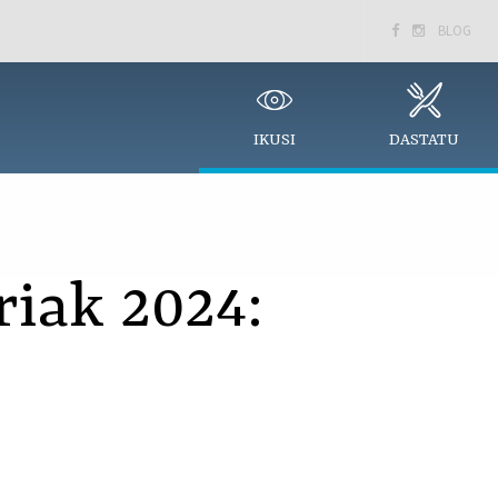
BLOG


IKUSI
DASTATU
riak 2024: