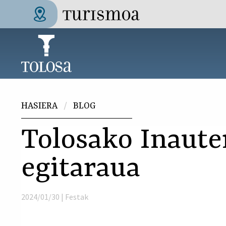
Skip to main content
Tolosa Turismoa
Hemen zaude
HASIERA
BLOG
Tolosako Inaute
egitaraua
2024/01/30 |
Festak