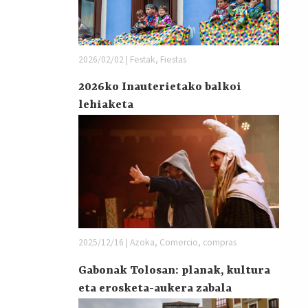
2026/02/02 | Festak, Fiestas
2026ko Inauterietako balkoi
lehiaketa
2025/12/16 | Azoka, Comercio, compras
Gabonak Tolosan: planak, kultura
eta erosketa-aukera zabala