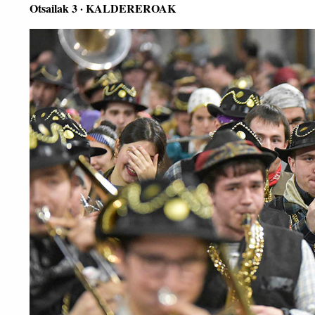
Otsailak 3 · KALDEREROAK