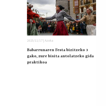
2025/11/17 | Azoka
Babarrunaren Festa bizitzeko 3
gako, zure bisita antolatzeko gida
praktikoa