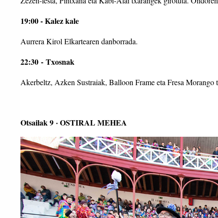
Zezen-festa, Pintxana eta Kabi-Alai txarangek girotuta. Ondoren,
19:00 - Kalez kale
Aurrera Kirol Elkartearen danborrada.
22:30 - Txosnak
Akerbeltz, Azken Sustraiak, Balloon Frame eta Fresa Morango t
Otsailak 9 · OSTIRAL MEHEA