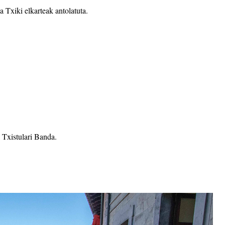
 Txiki elkarteak antolatuta.
 Txistulari Banda.