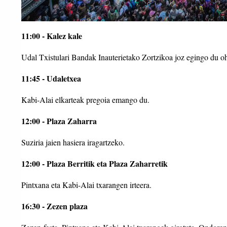
11:00 - Kalez kale
Udal Txistulari Bandak Inauterietako Zortzikoa joz egingo du oh
11:45 - Udaletxea
Kabi-Alai elkarteak pregoia emango du.
12:00 - Plaza Zaharra
Suziria jaien hasiera iragartzeko.
12:00 - Plaza Berritik eta Plaza Zaharretik
Pintxana eta Kabi-Alai txarangen irteera.
16:30 - Zezen plaza