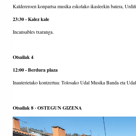
Kaldereroen konpartsa musika eskolako ikasleekin batera, Urdiña
23:30 - Kalez kale
Incansables txaranga.
Otsailak 4
12:00 - Berdura plaza
Inauterietako kontzertua: Tolosako Udal Musika Banda eta Udal
Otsailak 8 · OSTEGUN GIZENA