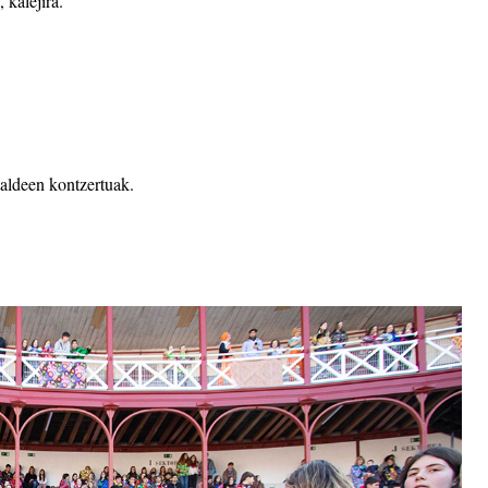
 kalejira.
aldeen kontzertuak
.