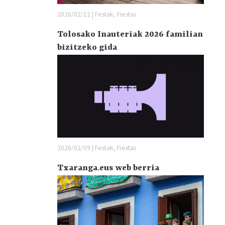
2026/02/12 | Festak, Fiestas
Tolosako Inauteriak 2026 familian
bizitzeko gida
2026/02/09 | Festak, Fiestas
Txaranga.eus web berria