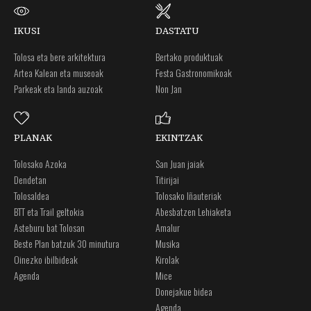
IKUSI
DASTATU
Tolosa eta bere arkitektura
Bertako produktuak
Artea Kalean eta museoak
Festa Gastronomikoak
Parkeak eta landa auzoak
Non Jan
PLANAK
EKINTZAK
Tolosako Azoka
San Juan jaiak
Dendetan
Titirijai
Tolosaldea
Tolosako Iñauteriak
BTT eta Trail geltokia
Abesbatzen Lehiaketa
Asteburu bat Tolosan
Amalur
Beste Plan batzuk 30 minutura
Musika
Oinezko ibilbideak
Kirolak
Agenda
Mice
Donejakue bidea
Agenda