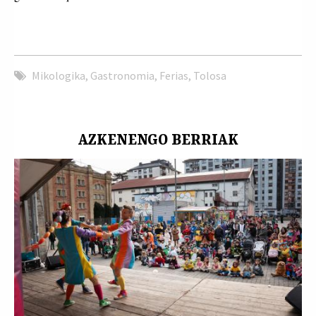
Mikologika
,
Gastronomia
,
Ferias
,
Tolosa
AZKENENGO BERRIAK