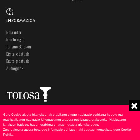
INFORMAZIOA
Nola iritsi
Non lo egin
Turismo Bulegoa
Bisita gidatuak
Bisita gidatuak
Audiogidak
Plaza Zaharra 6A
Ohar legalak
Gure Cookie-ak eta bitartekoenak erabiltzen ditugu nabigazio zerbitzua hobetu eta
20400 Tolosa, Gipuzkoa
Pribatutasun politika
erabiltzailearen nabigazio lehentasunen arabera publizitatea erakusteko. Nabigatzen
943 69 75 00
Cookie-en politika
jarraitzen baduzu, hauen erabilera onartzen duzula ulertuko dugu.
Zure baimena atzera bota edo informazio gehiago nahi baduzu, kontsultatu gure
Cookie
udate@tolosa.eus
Politika
.