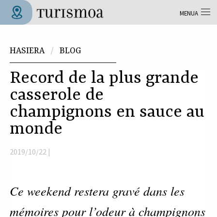
Skip to main content
MENUA
Tolosa Turismoa
Hemen zaude
HASIERA
BLOG
Record de la plus grande
casserole de
champignons en sauce au
monde
2019/10/22 |
Ce weekend restera gravé dans les
mémoires pour l’odeur à champignons