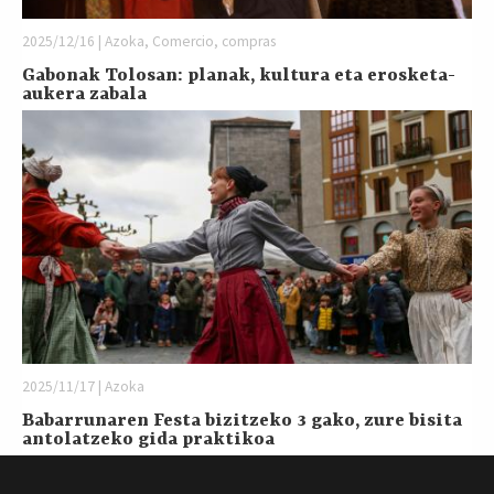
2025/12/16 | Azoka, Comercio, compras
Gabonak Tolosan: planak, kultura eta erosketa-
aukera zabala
2025/11/17 | Azoka
Babarrunaren Festa bizitzeko 3 gako, zure bisita
antolatzeko gida praktikoa