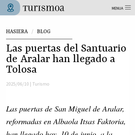
Skip to main content
MENUA
Tolosa Turismoa
Hemen zaude
HASIERA
BLOG
Las puertas del Santuario
de Aralar han llegado a
Tolosa
2025/06/10 |
Turismo
Las puertas de San Miguel de Aralar,
reformadas en Albaola Itsas Faktoria,
han llegado hoy, 10 de junio, a la