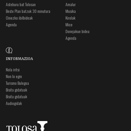
Asteburu bat Tolosan
Amalur
Beste Plan batzuk 30 minutura
Musika
Oinezko ibilbideak
Kirolak
Agenda
Mice
Donejakue bidea
Agenda
INFORMAZIOA
Nola iritsi
Non lo egin
Turismo Bulegoa
Bisita gidatuak
Bisita gidatuak
Audiogidak