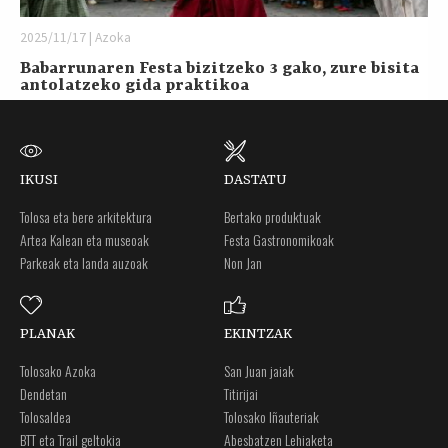
2025/11/17 | Azoka
Babarrunaren Festa bizitzeko 3 gako, zure bisita
antolatzeko gida praktikoa
IKUSI
DASTATU
Tolosa eta bere arkitektura
Bertako produktuak
Artea Kalean eta museoak
Festa Gastronomikoak
Parkeak eta landa auzoak
Non Jan
PLANAK
EKINTZAK
Tolosako Azoka
San Juan jaiak
Dendetan
Titirijai
Tolosaldea
Tolosako Iñauteriak
BTT eta Trail geltokia
Abesbatzen Lehiaketa