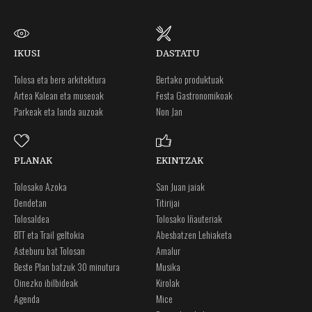
IKUSI
DASTATU
Tolosa eta bere arkitektura
Bertako produktuak
Artea Kalean eta museoak
Festa Gastronomikoak
Parkeak eta landa auzoak
Non Jan
PLANAK
EKINTZAK
Tolosako Azoka
San Juan jaiak
Dendetan
Titirijai
Tolosaldea
Tolosako Iñauteriak
BTT eta Trail geltokia
Abesbatzen Lehiaketa
Asteburu bat Tolosan
Amalur
Beste Plan batzuk 30 minutura
Musika
Oinezko ibilbideak
Kirolak
Agenda
Mice