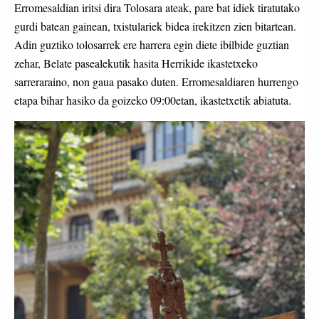
Erromesaldian iritsi dira Tolosara ateak, pare bat idiek tiratutako
gurdi batean gainean, txistulariek bidea irekitzen zien bitartean.
Adin guztiko tolosarrek ere harrera egin diete ibilbide guztian
zehar, Belate pasealekutik hasita Herrikide ikastetxeko
sarreraraino, non gaua pasako duten. Erromesaldiaren hurrengo
etapa bihar hasiko da goizeko 09:00etan, ikastetxetik abiatuta.