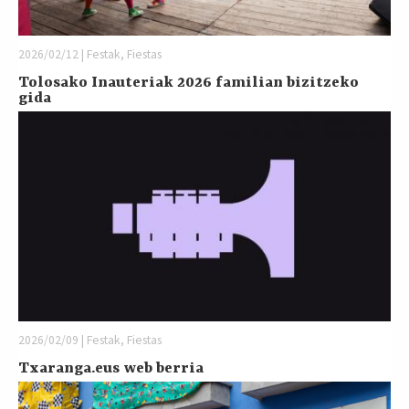
2026/02/12 | Festak, Fiestas
Tolosako Inauteriak 2026 familian bizitzeko
gida
2026/02/09 | Festak, Fiestas
Txaranga.eus web berria