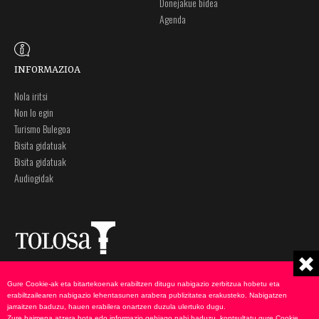
Donejakue bidea
Agenda
INFORMAZIOA
Nola iritsi
Non lo egin
Turismo Bulegoa
Bisita gidatuak
Bisita gidatuak
Audiogidak
Plaza Zaharra 6A
Ohar legalak
Gure Cookie-ak eta bitartekoenak erabiltzen ditugu nabigazio zerbitzua hobetu eta
20400 Tolosa, Gipuzkoa
Pribatutasun politika
erabiltzailearen nabigazio lehentasunen arabera publizitatea erakusteko. Nabigatzen
943 69 75 00
Cookie-en politika
jarraitzen baduzu, hauen erabilera onartzen duzula ulertuko dugu.
Zure baimena atzera bota edo informazio gehiago nahi baduzu, kontsultatu gure
Cookie