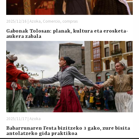
2025/12/16 | Azoka, Comercio, compras
Gabonak Tolosan: planak, kultura eta erosketa-
aukera zabala
2025/11/17 | Azoka
Babarrunaren Festa bizitzeko 3 gako, zure bisita
antolatzeko gida praktikoa