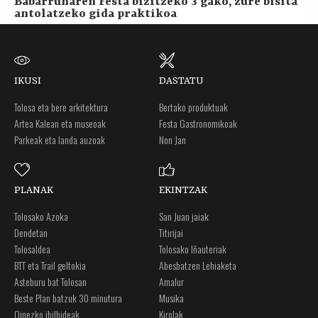
Babarrunaren Festa bizitzeko 3 gako, zure bisita
antolatzeko gida praktikoa
IKUSI
DASTATU
Tolosa eta bere arkitektura
Bertako produktuak
Artea Kalean eta museoak
Festa Gastronomikoak
Parkeak eta landa auzoak
Non Jan
PLANAK
EKINTZAK
Tolosako Azoka
San Juan jaiak
Dendetan
Titirijai
Tolosaldea
Tolosako Iñauteriak
BTT eta Trail geltokia
Abesbatzen Lehiaketa
Asteburu bat Tolosan
Amalur
Beste Plan batzuk 30 minutura
Musika
Oinezko ibilbideak
Kirolak