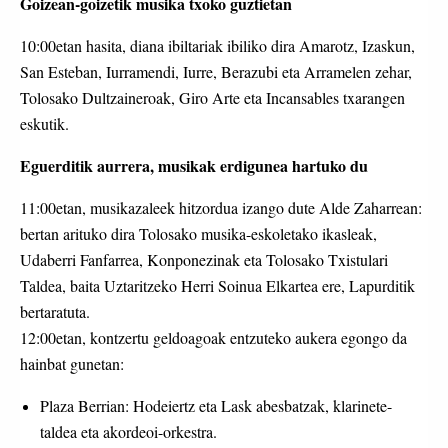
Goiz
ean-goizetik musika txoko guztietan
10:00etan hasita, diana ibiltariak ibiliko dira Amarotz, Izaskun,
San Esteban, Iurramendi, Iurre, Berazubi eta Arramelen zehar,
Tolosako Dultzaineroak, Giro Arte eta Incansables txarangen
eskutik.
Eg
uerditik aurrera, musikak erdigunea hartuko du
11:00etan, musikazaleek hitzordua izango dute Alde Zaharrean:
bertan arituko dira Tolosako musika-eskoletako ikasleak,
Udaberri Fanfarrea, Konponezinak eta Tolosako Txistulari
Taldea, baita Uztaritzeko Herri Soinua Elkartea ere, Lapurditik
bertaratuta.
12:00etan, kontzertu geldoagoak entzuteko aukera egongo da
hainbat gunetan:
Plaza Berrian: Hodeiertz eta Lask abesbatzak, klarinete-
taldea eta akordeoi-orkestra.