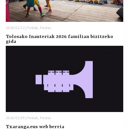
2026/02/12 | Festak, Fiestas
Tolosako Inauteriak 2026 familian bizitzeko
gida
2026/02/09 | Festak, Fiestas
Txaranga.eus web berria