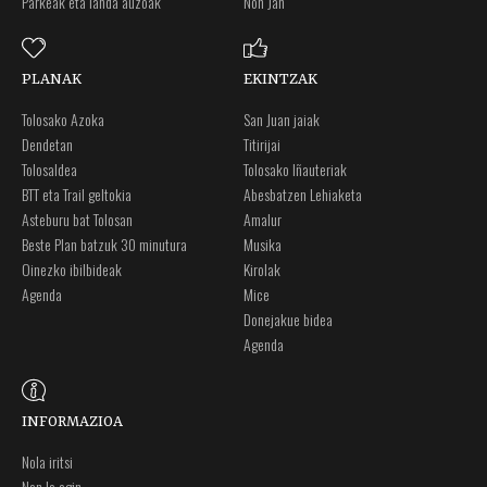
Parkeak eta landa auzoak
Non Jan
PLANAK
EKINTZAK
Tolosako Azoka
San Juan jaiak
Dendetan
Titirijai
Tolosaldea
Tolosako Iñauteriak
BTT eta Trail geltokia
Abesbatzen Lehiaketa
Asteburu bat Tolosan
Amalur
Beste Plan batzuk 30 minutura
Musika
Oinezko ibilbideak
Kirolak
Agenda
Mice
Donejakue bidea
Agenda
INFORMAZIOA
Nola iritsi
Non lo egin