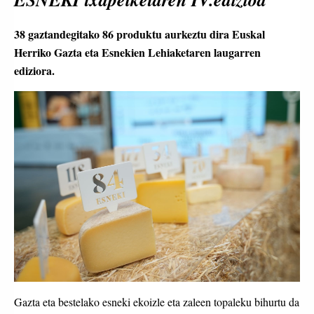
38 gaztandegitako 86 produktu aurkeztu dira Euskal
Herriko Gazta eta Esnekien Lehiaketaren laugarren
ediziora.
Gazta eta bestelako esneki ekoizle eta zaleen topaleku bihurtu da