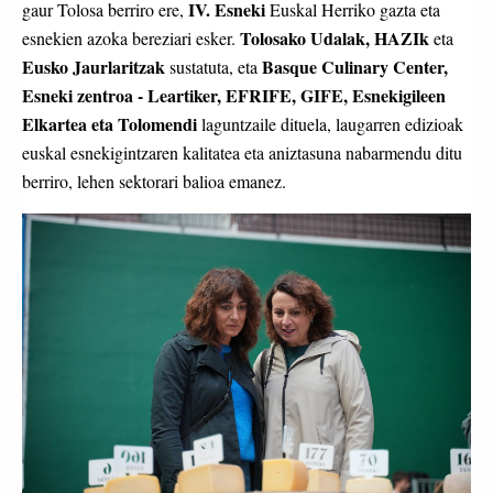
IV. Esneki
gaur Tolosa berriro ere,
Euskal Herriko gazta eta
Tolosako Udalak, HAZIk
esnekien azoka bereziari esker.
eta
Eusko Jaurlaritzak
Basque Culinary Center,
sustatuta, eta
Esneki zentroa - Leartiker, EFRIFE, GIFE, Esnekigileen
Elkartea eta Tolomendi
laguntzaile dituela, laugarren edizioak
euskal esnekigintzaren kalitatea eta aniztasuna nabarmendu ditu
berriro, lehen sektorari balioa emanez.