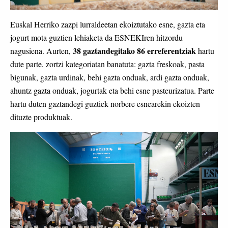
Euskal Herriko zazpi lurraldeetan ekoiztutako esne, gazta eta
jogurt mota guztien lehiaketa da ESNEKIren hitzordu
38 gaztandegitako 86 erreferentziak
nagusiena. Aurten,
hartu
dute parte, zortzi kategoriatan banatuta: gazta freskoak, pasta
bigunak, gazta urdinak, behi gazta onduak, ardi gazta onduak,
ahuntz gazta onduak, jogurtak eta behi esne pasteurizatua. Parte
hartu duten gaztandegi guztiek norbere esnearekin ekoizten
dituzte produktuak.