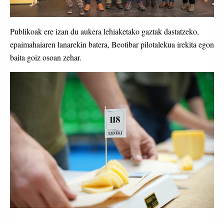
Publikoak ere izan du aukera lehiaketako gaztak dastatzeko,
epaimahaiaren lanarekin batera, Beotibar pilotalekua irekita egon
baita goiz osoan zehar.