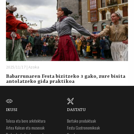
2025/11/17 | Azoka
Babarrunaren Festa bizitzeko 3 gako, zure bisita
antolatzeko gida praktikoa
IKUSI
DASTATU
Tolosa eta bere arkitektura
Bertako produktuak
Artea Kalean eta museoak
Festa Gastronomikoak