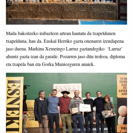
Maila bakoitzeko irabazleen artean hautatu da txapeldunen
txapelduna, hau da, Euskal Herriko gazta onenaren izendapena
jaso duena. Markina Xemeingo Larruz gaztandegiko ‘Larruz’
ahuntz gazta izan da garaile. Pozarren jaso ditu trofeoa, diploma
eta txapela ban eta Gorka Muniozguren anaiek.