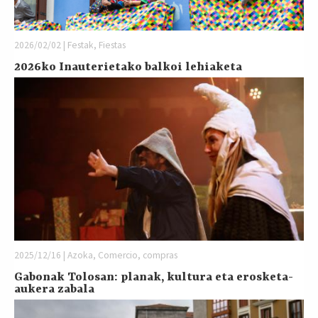
2026/02/02 | Festak, Fiestas
2026ko Inauterietako balkoi lehiaketa
2025/12/16 | Azoka, Comercio, compras
Gabonak Tolosan: planak, kultura eta erosketa-
aukera zabala