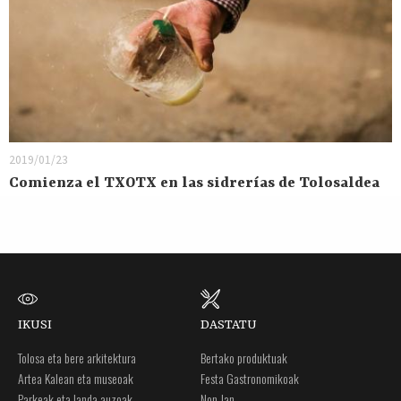
2019/01/23
Comienza el TXOTX en las sidrerías de Tolosaldea
IKUSI
DASTATU
Tolosa eta bere arkitektura
Bertako produktuak
Artea Kalean eta museoak
Festa Gastronomikoak
Parkeak eta landa auzoak
Non Jan