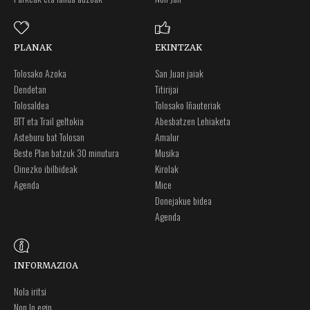
PLANAK
EKINTZAK
Tolosako Azoka
San Juan jaiak
Dendetan
Titirijai
Tolosaldea
Tolosako Iñauteriak
BTT eta Trail geltokia
Abesbatzen Lehiaketa
Asteburu bat Tolosan
Amalur
Beste Plan batzuk 30 minutura
Musika
Oinezko ibilbideak
Kirolak
Agenda
Mice
Donejakue bidea
Agenda
INFORMAZIOA
Nola iritsi
Non lo egin