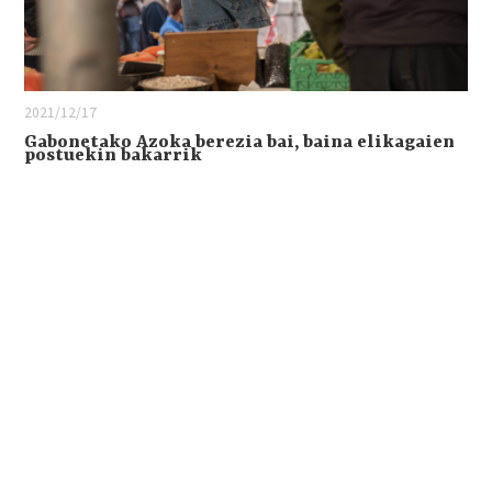
2021/12/17
Gabonetako Azoka berezia bai, baina elikagaien
postuekin bakarrik