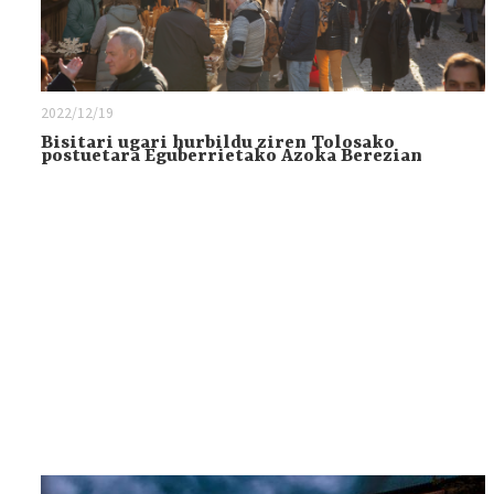
2022/12/19
Bisitari ugari hurbildu ziren Tolosako
postuetara Eguberrietako Azoka Berezian