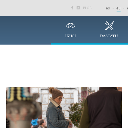
BLOG
es
eu


IKUSI
DASTATU