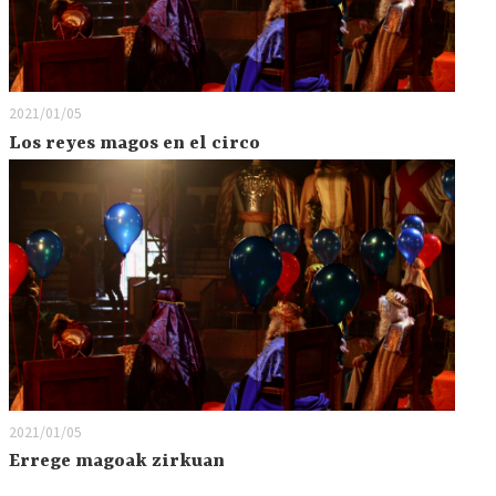
2021/01/05
Los reyes magos en el circo
2021/01/05
Errege magoak zirkuan