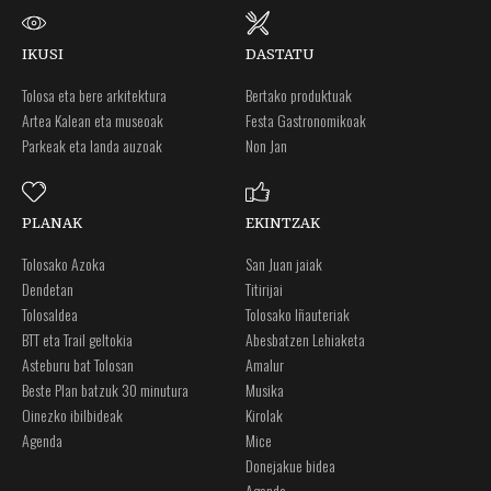
IKUSI
DASTATU
Tolosa eta bere arkitektura
Bertako produktuak
Artea Kalean eta museoak
Festa Gastronomikoak
Parkeak eta landa auzoak
Non Jan
PLANAK
EKINTZAK
Tolosako Azoka
San Juan jaiak
Dendetan
Titirijai
Tolosaldea
Tolosako Iñauteriak
BTT eta Trail geltokia
Abesbatzen Lehiaketa
Asteburu bat Tolosan
Amalur
Beste Plan batzuk 30 minutura
Musika
Oinezko ibilbideak
Kirolak
Agenda
Mice
Donejakue bidea
Agenda