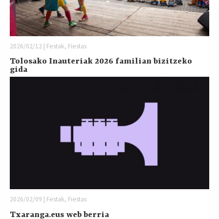
2026/02/12 | Festak, Fiestas
Tolosako Inauteriak 2026 familian bizitzeko
gida
2026/02/09 | Festak, Fiestas
Txaranga.eus web berria