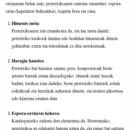
erreparatu behar zaie, perretxikoaren zatietan oinarrituz: espora-
orria (kapelaren behealdea), txapela bera eta oina.
Himenio mota
Perretxikoaren zati emankorra da, eta lau mota daude:
perretxiko toxikoek lamina edo hodidun himenioak dituzte
gehienbat; ezten eta tolesdunak ez dira arriskutsuak.
Haragia haustea
Perretxiko bat hausten saiatuz gero, konposizioak beste
arrasto batzuk eman diezazkiguke: ehunak zuntz luzeak
baditu, toxikoa izan daiteke; beste perretxiko batzuek zelula
esferikoak eta luzexkak nahasten dituzte, eta testura pikortsua
edo klariona ematen dute
Espora-orriaren kolorea
Katalogatzeko zailena den elementua da. Horretarako,
perretxikoa ur edalontzi batean uzten da, eta paper bat sartzen