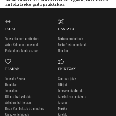
Babarrunaren Festa bizitzeko 3 gako, zure bisita
antolatzeko gida praktikoa
IKUSI
DASTATU
Tolosa eta bere arkitektura
Bertako produktuak
Artea Kalean eta museoak
Festa Gastronomikoak
Parkeak eta landa auzoak
Non Jan
PLANAK
EKINTZAK
Tolosako Azoka
San Juan jaiak
Dendetan
Titirijai
Tolosaldea
Tolosako Iñauteriak
BTT eta Trail geltokia
Abesbatzen Lehiaketa
Asteburu bat Tolosan
Amalur
Beste Plan batzuk 30 minutura
Musika
Oinezko ibilbideak
Kirolak