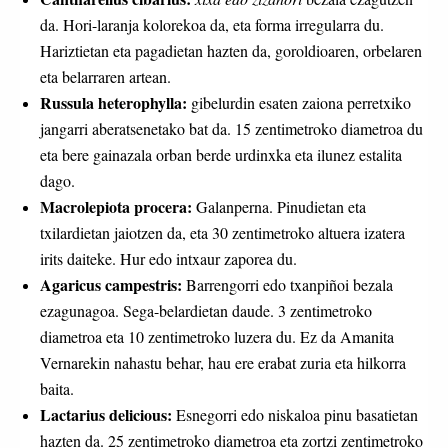
da. Hori-laranja kolorekoa da, eta forma irregularra du.
Hariztietan eta pagadietan hazten da, goroldioaren, orbelaren
eta belarraren artean.
Russula heterophylla:
gibelurdin esaten zaiona perretxiko
jangarri aberatsenetako bat da. 15 zentimetroko diametroa du
eta bere gainazala orban berde urdinxka eta ilunez estalita
dago.
Macrolepiota procera:
Galanperna. Pinudietan eta
txilardietan jaiotzen da, eta 30 zentimetroko altuera izatera
irits daiteke. Hur edo intxaur zaporea du.
Agaricus campestris:
Barrengorri edo txanpiñoi bezala
ezagunagoa. Sega-belardietan daude. 3 zentimetroko
diametroa eta 10 zentimetroko luzera du. Ez da Amanita
Vernarekin nahastu behar, hau ere erabat zuria eta hilkorra
baita.
Lactarius delicious:
Esnegorri edo niskaloa pinu basatietan
hazten da. 25 zentimetroko diametroa eta zortzi zentimetroko