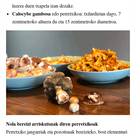
luzera duen txapela izan dezake.
Calocybe gambosa
edo perretxikoa: txilardietan dago, 7
zentimetroko altuera du eta 15 zentimetroko diametroa.
Nola bereizi arriskutsuak diren perretxikoak
Perretxiko jangarriak eta pozoitsuak bereizteko, bost elementuri