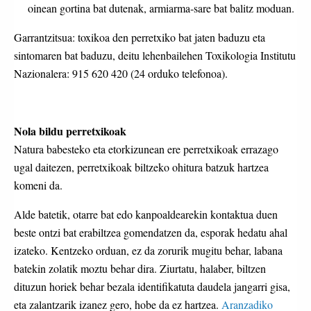
oinean gortina bat dutenak, armiarma-sare bat balitz moduan.
Garrantzitsua: toxikoa den perretxiko bat jaten baduzu eta
sintomaren bat baduzu, deitu lehenbailehen Toxikologia Institutu
Nazionalera: 915 620 420 (24 orduko telefonoa).
Nola bildu perretxikoak
Natura babesteko eta etorkizunean ere perretxikoak errazago
ugal daitezen, perretxikoak biltzeko ohitura batzuk hartzea
komeni da.
Alde batetik, otarre bat edo kanpoaldearekin kontaktua duen
beste ontzi bat erabiltzea gomendatzen da, esporak hedatu ahal
izateko. Kentzeko orduan, ez da zorurik mugitu behar, labana
batekin zolatik moztu behar dira. Ziurtatu, halaber, biltzen
dituzun horiek behar bezala identifikatuta daudela jangarri gisa,
eta zalantzarik izanez gero, hobe da ez hartzea.
Aranzadiko