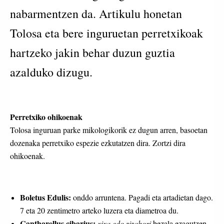
nabarmentzen da. Artikulu honetan
Tolosa eta bere inguruetan perretxikoak
hartzeko jakin behar duzun guztia
azalduko dizugu.
Perretxiko ohikoenak
Tolosa inguruan parke mikologikorik ez dugun arren, basoetan
dozenaka perretxiko espezie ezkutatzen dira. Zortzi dira
ohikoenak.
Boletus Edulis:
onddo arruntena. Pagadi eta artadietan dago.
7 eta 20 zentimetro arteko luzera eta diametroa du.
Cantharellus cibarius:
xixa edo zizahori
bezala ezagutzen