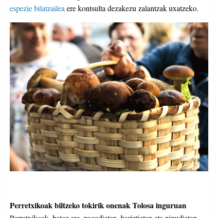
espezie bilatzailea
ere kontsulta dezakezu zalantzak uxatzeko.
Perretxikoak biltzeko tokirik onenak Tolosa inguruan
Perretxikoak, batez ere, pagadietan, hariztietan eta pinudietan