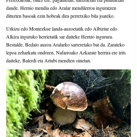
daude. Hernio mendia edo Aralar mendilerroa inguratzen
dituzten basoak ezin hobeak dira perretxiko bila joateko.
Urkizu edo Montezkue landa-auzoetatik edo Albiztur edo
Alkiza inguruko herrietatik sar daiteke Hernio ingurura.
Bestalde, Bedaio auzoa Aralarko sarreretako bat da. Zarateko
lepoa zeharkatu ondoren, Nafarroako Azkarate herrira ere irits
daiteke, Balerdi eta Artubi mendien oinetan.