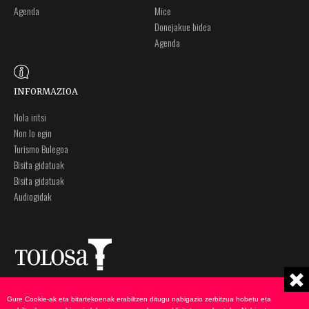
Agenda
Mice
Donejakue bidea
Agenda
INFORMAZIOA
Nola iritsi
Non lo egin
Turismo Bulegoa
Bisita gidatuak
Bisita gidatuak
Audiogidak
Plaza Zaharra 6A
Ohar legalak
Gure Cookie-ak eta bitartekoenak erabiltzen ditugu nabigazio zerbitzua hobetu eta
20400 Tolosa, Gipuzkoa
Pribatutasun politika