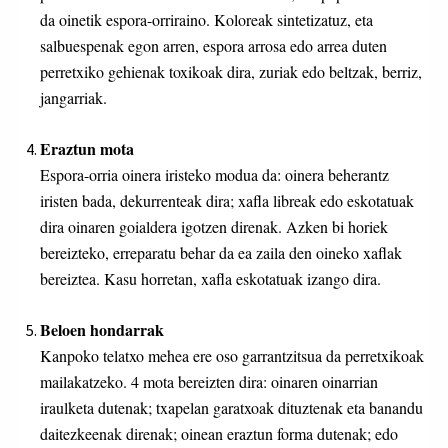
da oinetik espora-orriraino. Koloreak sintetizatuz, eta
salbuespenak egon arren, espora arrosa edo arrea duten
perretxiko gehienak toxikoak dira, zuriak edo beltzak, berriz,
jangarriak.
Eraztun mota
Espora-orria oinera iristeko modua da: oinera beherantz
iristen bada, dekurrenteak dira; xafla libreak edo eskotatuak
dira oinaren goialdera igotzen direnak. Azken bi horiek
bereizteko, erreparatu behar da ea zaila den oineko xaflak
bereiztea. Kasu horretan, xafla eskotatuak izango dira.
Beloen hondarrak
Kanpoko telatxo mehea ere oso garrantzitsua da perretxikoak
mailakatzeko. 4 mota bereizten dira: oinaren oinarrian
iraulketa dutenak; txapelan garatxoak dituztenak eta banandu
daitezkeenak direnak; oinean eraztun forma dutenak; edo