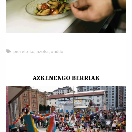
perretxiko
,
azoka
,
onddo
AZKENENGO BERRIAK