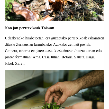
Non jan perretxikoak Tolosan
Udazkeneko hilabeteetan, era guztietako perretxikoak eskaintzen
dituzte Zerkausian larunbateko Azokako zenbait postuk.
Gainera, taberna eta jatetxe askok eskaintzen dituzte kartan edo
pintxo formatuan: Ama, Casa Julian, Botarri, Sausta, Ilargi,
Jokel, Xare...