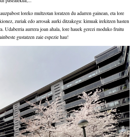
di pasealekua,...
auzpabost loreko multzotan loratzen du adarren gainean, eta lore
kionez, zuriak edo arrosak aurki ditzakegu: kimuak irekitzen hasten
ira. Udaberria aurrera joan ahala, lore hauek gerezi moduko fruitu
zainbeste gustatzen zaie espezie hau!