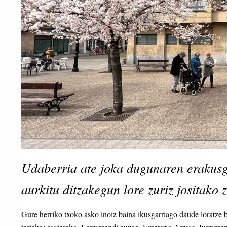
Udaberria ate joka dugunaren erakusga
aurkitu ditzakegun lore zuriz jositako 
Gure herriko txoko asko inoiz baina ikusgarriago daude loratze