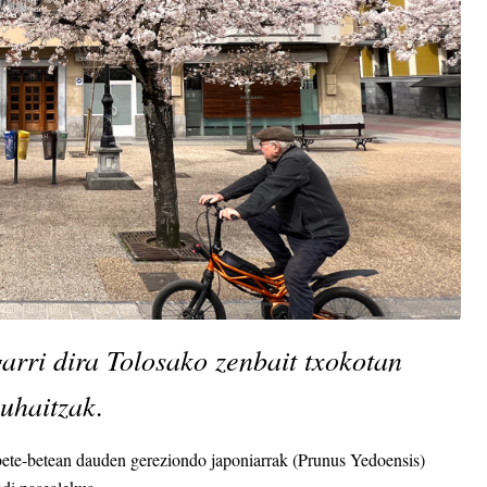
rri dira Tolosako zenbait txokotan 
zuhaitzak.
 bete-betean dauden gereziondo japoniarrak (Prunus Yedoensis)