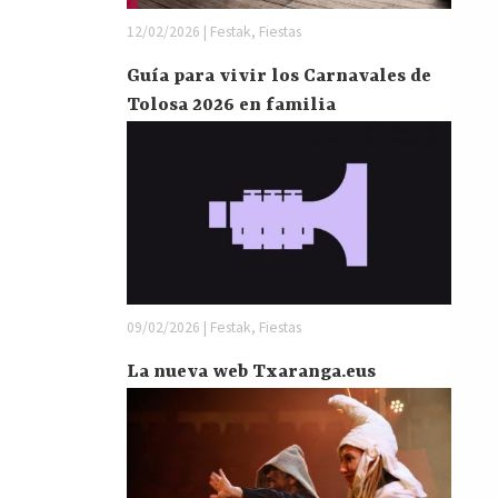
12/02/2026 | Festak, Fiestas
Guía para vivir los Carnavales de
Tolosa 2026 en familia
09/02/2026 | Festak, Fiestas
La nueva web Txaranga.eus