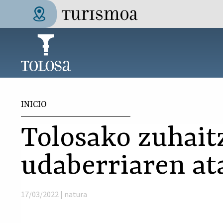
Pasar al contenido principal
Tolosa Turismoa
Usted está aquí
INICIO
Tolosako zuhait
udaberriaren at
17/03/2022 |
natura