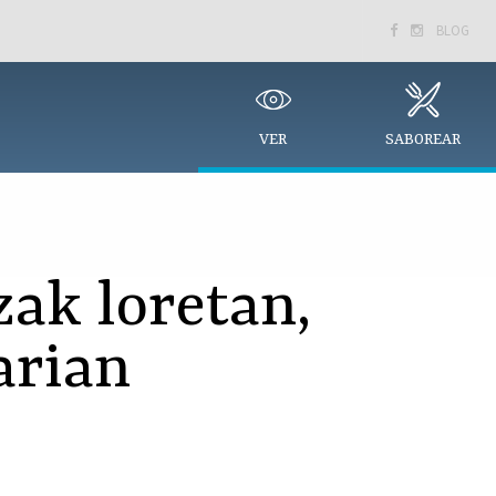
BLOG


VER
SABOREAR
zak loretan,
arian