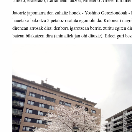
tarteko; esaterako, Larramendi auzoa, Emeterio Arrese, Iurramen
Jatorriz japoniarra den zuhaitz honek - Yoshino Gereziondoak - l
hauetako bakoitza 5 petaloz osatuta egon ohi da. Koloreari dago
direnean arrosak dira; denbora igarotzean berriz, zuritu egiten d
batean bilakatzen dira (animaliek jan ohi dituzte). Erleei guri be