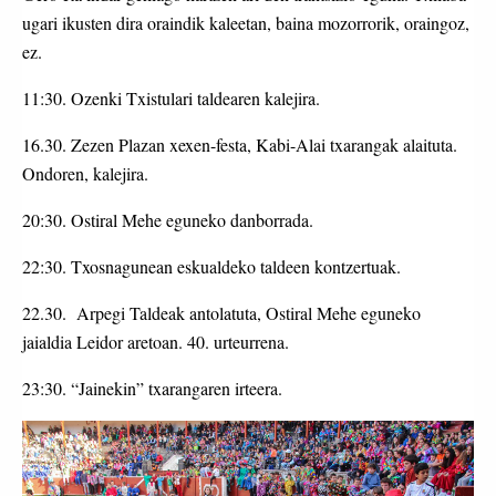
ugari ikusten dira oraindik kaleetan, baina mozorrorik, oraingoz,
ez.
11:30. Ozenki Txistulari taldearen kalejira.
16.30. Zezen Plazan xexen-festa, Kabi-Alai txarangak alaituta.
Ondoren, kalejira.
20:30. Ostiral Mehe eguneko danborrada.
22:30. Txosnagunean eskualdeko taldeen kontzertuak.
22.30. Arpegi Taldeak antolatuta, Ostiral Mehe eguneko
jaialdia Leidor aretoan. 40. urteurrena.
23:30. “Jainekin” txarangaren irteera.