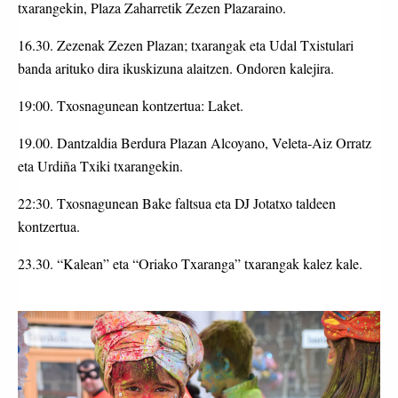
txarangekin, Plaza Zaharretik Zezen Plazaraino.
16.30. Zezenak Zezen Plazan; txarangak eta Udal Txistulari
banda arituko dira ikuskizuna alaitzen. Ondoren kalejira.
19:00. Txosnagunean kontzertua: Laket.
19.00. Dantzaldia Berdura Plazan Alcoyano, Veleta-Aiz Orratz
eta Urdiña Txiki txarangekin.
22:30. Txosnagunean Bake faltsua eta DJ Jotatxo taldeen
kontzertua.
23.30. “Kalean” eta “Oriako Txaranga” txarangak kalez kale.