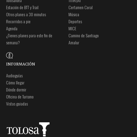
Tolosaldea
TITIRIJAI
Estación de BTT y Trail
Certamen Coral
Otros planes a 30 minutos
Música
Recorridos a pie
Deportes
Agenda
MICE
¿Tienes planes para este fin de
Camino de Santiago
semana?
Amalur
INFORMACIÓN
Audioguías
Cómo llegar
Dónde dormir
Oficina de Turismo
Vistas guiadas