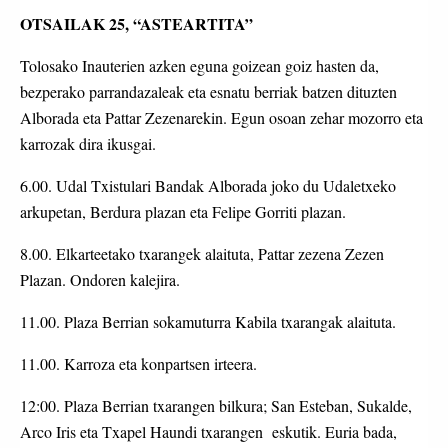
OTSAILAK 25, “ASTEARTITA”
Tolosako Inauterien azken eguna goizean goiz hasten da,
bezperako parrandazaleak eta esnatu berriak batzen dituzten
Alborada eta Pattar Zezenarekin. Egun osoan zehar mozorro eta
karrozak dira ikusgai.
6.00. Udal Txistulari Bandak Alborada joko du Udaletxeko
arkupetan, Berdura plazan eta Felipe Gorriti plazan.
8.00. Elkarteetako txarangek alaituta, Pattar zezena Zezen
Plazan. Ondoren kalejira.
11.00. Plaza Berrian sokamuturra Kabila txarangak alaituta.
11.00. Karroza eta konpartsen irteera.
12:00. Plaza Berrian txarangen bilkura; San Esteban, Sukalde,
Arco Iris eta Txapel Haundi txarangen eskutik. Euria bada,