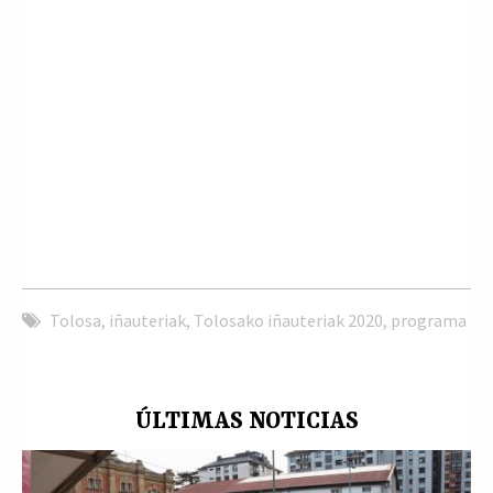
Tolosa
,
iñauteriak
,
Tolosako iñauteriak 2020
,
programa
ÚLTIMAS NOTICIAS