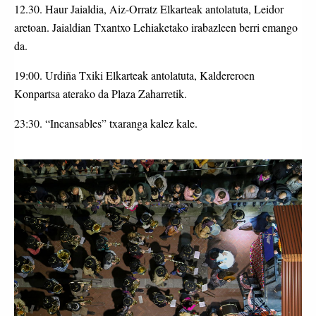
12.30. Haur Jaialdia, Aiz-Orratz Elkarteak antolatuta, Leidor
aretoan. Jaialdian Txantxo Lehiaketako irabazleen berri emango
da.
19:00. Urdiña Txiki Elkarteak antolatuta, Kaldereroen
Konpartsa aterako da Plaza Zaharretik.
23:30. “Incansables” txaranga kalez kale.