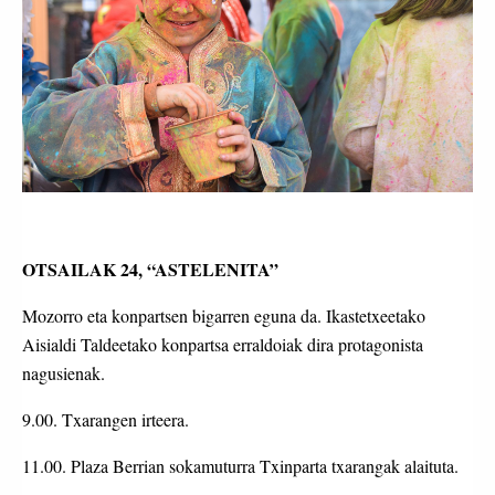
OTSAILAK 24, “ASTELENITA”
Mozorro eta konpartsen bigarren eguna da. Ikastetxeetako
Aisialdi Taldeetako konpartsa erraldoiak dira protagonista
nagusienak.
9.00. Txarangen irteera.
11.00. Plaza Berrian sokamuturra Txinparta txarangak alaituta.