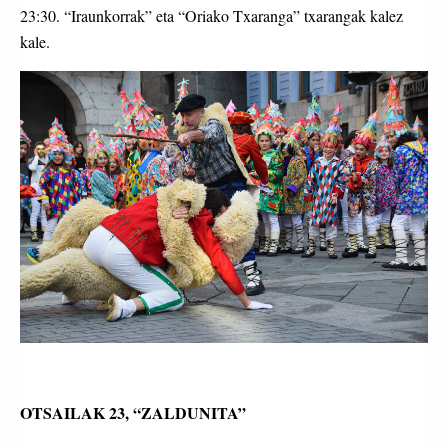
23:30. “Iraunkorrak” eta “Oriako Txaranga” txarangak kalez
kale.
OTSAILAK 23, “ZALDUNITA”