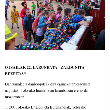
OTSAILAK 22, LARUNBATA "ZALDUNITA
BEZPERA"
Dantzariak eta danbor-joleak dira eguneko protagonista
nagusiak. Tolosako Inauterietan larunbatean ere ez da
mozorrotzen.
11:00. Tolosako Erraldoi eta Buruhandiak, Tolosako