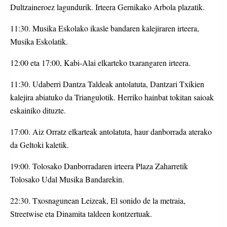
Dultzaineroez lagundurik. Irteera Gernikako Arbola plazatik.
11:30. Musika Eskolako ikasle bandaren kalejiraren irteera,
Musika Eskolatik.
12:00 eta 17:00, Kabi-Alai elkarteko txarangaren irteera.
11:30. Udaberri Dantza Taldeak antolatuta, Dantzari Txikien
kalejira abiatuko da Triangulotik. Herriko hainbat tokitan saioak
eskainiko dituzte.
17:00. Aiz Orratz elkarteak antolatuta, haur danborrada aterako
da Geltoki kaletik.
19:00. Tolosako Danborradaren irteera Plaza Zaharretik
Tolosako Udal Musika Bandarekin.
22:30. Txosnagunean Leizeak, El sonido de la metraia,
Streetwise eta Dinamita taldeen kontzertuak.