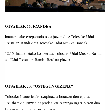
OTSAILAK 16, IGANDEA
Inauterietako errepertorio osoa jotzen dute Tolosako Udal
Txistulari Bandak eta Tolosako Udal Musika Bandak.
12.15. Inauterietako kontzertua, Tolosako Udal Musika Banda
eta Udal Txistulari Banda, Berdura plazan.
OTSAILAK 20, "OSTEGUN GIZENA"
Tolosako Inauterietako txupinazoa botatzen den eguna.
Txilabarekin janzten da jendea, eta txaranga ugari ibltzen dira
kalean eguerditik goizaldera arte.