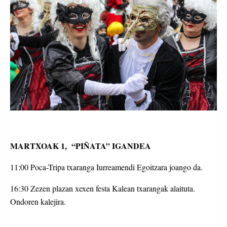
MARTXOAK 1, “PIÑATA” IGANDEA
11:00 Poca-Tripa txaranga Iurreamendi Egoitzara joango da.
16:30 Zezen plazan xexen festa Kalean txarangak alaituta.
Ondoren kalejira.