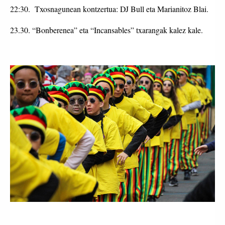
22:30. Txosnagunean kontzertua: DJ Bull eta Marianitoz Blai.
23.30. “Bonberenea” eta “Incansables” txarangak kalez kale.