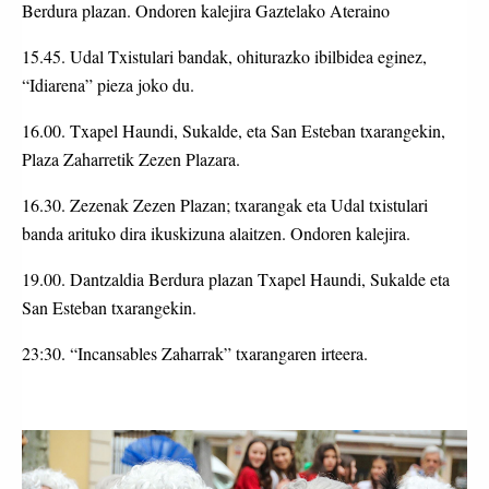
Berdura plazan. Ondoren kalejira Gaztelako Ateraino
15.45. Udal Txistulari bandak, ohiturazko ibilbidea eginez,
“Idiarena” pieza joko du.
16.00. Txapel Haundi, Sukalde, eta San Esteban txarangekin,
Plaza Zaharretik Zezen Plazara.
16.30. Zezenak Zezen Plazan; txarangak eta Udal txistulari
banda arituko dira ikuskizuna alaitzen. Ondoren kalejira.
19.00. Dantzaldia Berdura plazan Txapel Haundi, Sukalde eta
San Esteban txarangekin.
23:30. “Incansables Zaharrak” txarangaren irteera.