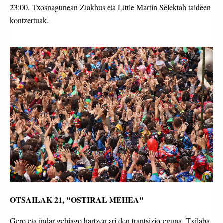
23:00. Txosnagunean Ziakhus eta Little Martin Selektah taldeen
kontzertuak.
OTSAILAK 21, "OSTIRAL MEHEA"
Gero eta indar gehiago hartzen ari den trantsizio-eguna. Txilaba