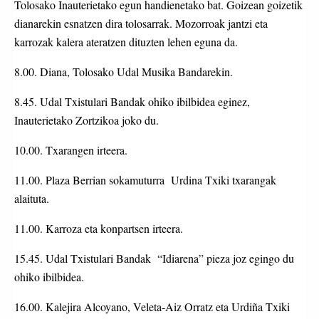
Tolosako Inauterietako egun handienetako bat. Goizean goizetik
dianarekin esnatzen dira tolosarrak. Mozorroak jantzi eta
karrozak kalera ateratzen dituzten lehen eguna da.
8.00. Diana, Tolosako Udal Musika Bandarekin.
8.45. Udal Txistulari Bandak ohiko ibilbidea eginez,
Inauterietako Zortzikoa joko du.
10.00. Txarangen irteera.
11.00. Plaza Berrian sokamuturra Urdina Txiki txarangak
alaituta.
11.00. Karroza eta konpartsen irteera.
15.45. Udal Txistulari Bandak “Idiarena” pieza joz egingo du
ohiko ibilbidea.
16.00. Kalejira Alcoyano, Veleta-Aiz Orratz eta Urdiña Txiki