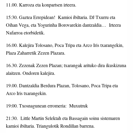
11.00. Karroza eta konpartsen irteera.
15:30. Gaztea Errepidean! Kamioi ibiltaria. DJ Txurru eta
Oihan Vega, eta Yogurinha Borovarekin dantzaldia… Irteera
Nafarroa etorbidetik.
16.00. Kalejira Tolosano, Poca Tripa eta Arco Iris txarangekin,
Plaza Zaharretik Zezen Plazara.
16.30. Zezenak Zezen Plazan; txarangak arituko dira ikuskizuna
alaitzen. Ondoren kalejira.
19.00. Dantzaldia Berdura Plazan, Tolosano, Poca Tripa eta
Arco Iris txarangekin.
19:00. Txosnagunean erromeria: Muxutruk
21:30. Little Martin Selektah eta Bassagain soinu sistemaren
kamioi ibiltaria. Triangulotik Rondillan barrena.