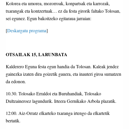
Kolorea eta umorea, mozorroak, konpartsak eta karrozak, 
txarangak eta kontzertuak… ez da festa girorik faltako Tolosan, 
sei egunez. Egun bakoitzeko egitaraua jarraian:
[
Deskargatu programa
]
OTSAILAK 15, LARUNBATA
Kalderero Eguna festa egun handia da Tolosan. Kaleak jendez
gainezka izaten dira goizetik gauera, eta inauteri giroa sumatzen
da edonon.
10.30. Tolosako Erraldoi eta Buruhandiak, Tolosako
Dultzaineroez lagundurik. Irteera Gernikako Arbola plazatik.
12:00. Aiz-Orratz elkarteko txaranga irtengo da elkartetik
bertatik.