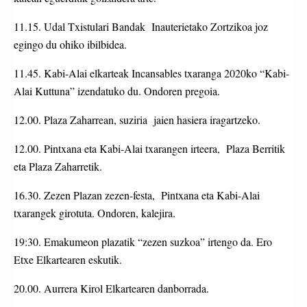
11.15. Udal Txistulari Bandak Inauterietako Zortzikoa joz
egingo du ohiko ibilbidea.
11.45. Kabi-Alai elkarteak Incansables txaranga 2020ko “Kabi-
Alai Kuttuna” izendatuko du. Ondoren pregoia.
12.00. Plaza Zaharrean, suziria jaien hasiera iragartzeko.
12.00. Pintxana eta Kabi-Alai txarangen irteera, Plaza Berritik
eta Plaza Zaharretik.
16.30. Zezen Plazan zezen-festa, Pintxana eta Kabi-Alai
txarangek girotuta. Ondoren, kalejira.
19:30. Emakumeon plazatik “zezen suzkoa” irtengo da. Ero
Etxe Elkartearen eskutik.
20.00. Aurrera Kirol Elkartearen danborrada.