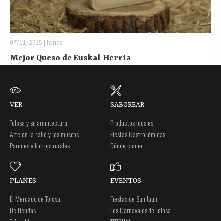
07/11/2025 | ferias
Mejor Queso de Euskal Herria
VER
SABOREAR
Tolosa y su arquitectura
Productos locales
Arte en la calle y los museos
Fiestas Gastronómicas
Parques y barrios rurales
Dónde comer
PLANES
EVENTOS
El Mercado de Tolosa
Fiestas de San Juan
De tiendas
Los Carnavales de Tolosa