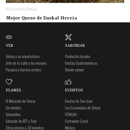
07/11/2025 | ferias
Mejor Queso de Euskal Herria
VER
SABOREAR
Tolosa y su arquitectura
Productos locales
Arte en la calle y los museos
Fiestas Gastronómicas
Parques y barrios rurales
Dónde comer
PLANES
EVENTOS
El Mercado de Tolosa
Fiestas de San Juan
De tiendas
Los Carnavales de Tolosa
Tolosaldea
TITIRIJAI
Estación de BTT y Trail
Certamen Coral
Otros planes a 30 minutos
Música