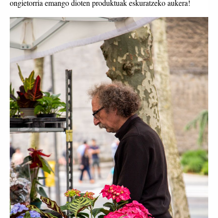
ongietorria emango dioten produktuak eskuratzeko aukera!