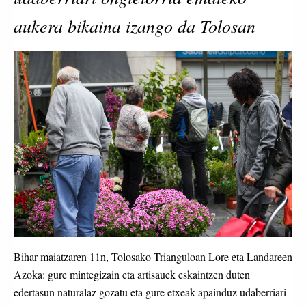
aukera bikaina izango da Tolosan
Bihar maiatzaren 11n, Tolosako Trianguloan Lore eta Landareen
Azoka: gure mintegizain eta artisauek eskaintzen duten
edertasun naturalaz gozatu eta gure etxeak apainduz udaberriari