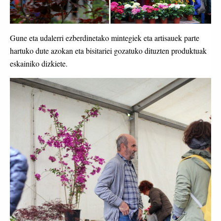
Gune eta udalerri ezberdinetako mintegiek eta artisauek parte
hartuko dute azokan eta bisitariei gozatuko dituzten produktuak
eskainiko dizkiete.