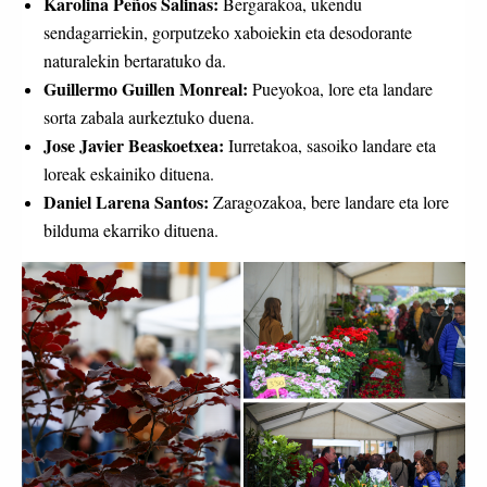
Karolina Peños Salinas:
Bergarakoa, ukendu
sendagarriekin, gorputzeko xaboiekin eta desodorante
naturalekin bertaratuko da.
Guillermo Guillen Monreal:
Pueyokoa, lore eta landare
sorta zabala aurkeztuko duena.
Jose Javier Beaskoetxea:
Iurretakoa, sasoiko landare eta
loreak eskainiko dituena.
Daniel Larena Santos:
Zaragozakoa, bere landare eta lore
bilduma ekarriko dituena.