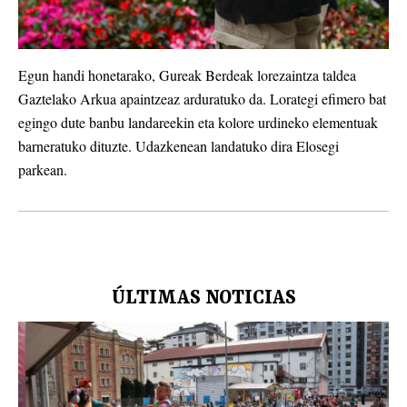
Egun handi honetarako, Gureak Berdeak lorezaintza taldea
Gaztelako Arkua apaintzeaz arduratuko da. Lorategi efimero bat
egingo dute banbu landareekin eta kolore urdineko elementuak
barneratuko dituzte. Udazkenean landatuko dira Elosegi
parkean.
ÚLTIMAS NOTICIAS