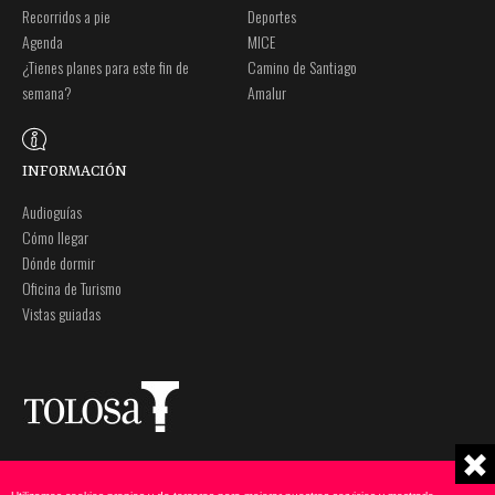
Recorridos a pie
Deportes
Agenda
MICE
¿Tienes planes para este fin de
Camino de Santiago
semana?
Amalur
INFORMACIÓN
Audioguías
Cómo llegar
Dónde dormir
Oficina de Turismo
Vistas guiadas
Plaza Zaharra 6Aaa
Nota legal
20400 Tolosa, Gipuzkoa
Política de privacidad