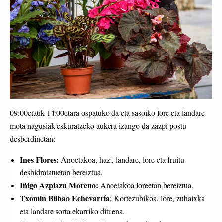
09:00etatik 14:00etara ospatuko da eta sasoiko lore eta landare
mota nagusiak eskuratzeko aukera izango da zazpi postu
desberdinetan:
Ines Flores:
Anoetakoa, hazi, landare, lore eta fruitu
deshidratatuetan bereiztua.
Iñigo Azpiazu Moreno:
Anoetakoa loreetan bereiztua.
Txomin Bilbao Echevarría:
Kortezubikoa, lore, zuhaixka
eta landare sorta ekarriko dituena.