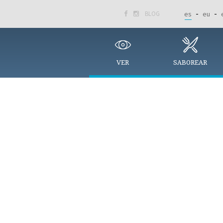
BLOG
es
eu


VER
SABOREAR