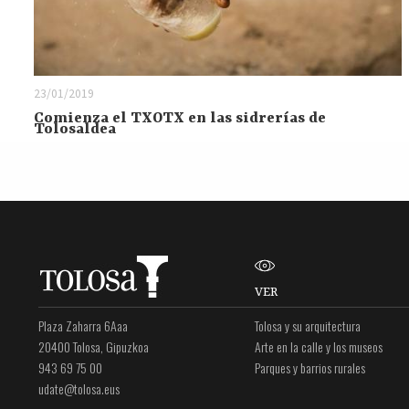
23/01/2019
Comienza el TXOTX en las sidrerías de
Tolosaldea
VER
Plaza Zaharra 6Aaa
Tolosa y su arquitectura
20400 Tolosa, Gipuzkoa
Arte en la calle y los museos
943 69 75 00
Parques y barrios rurales
udate@tolosa.eus