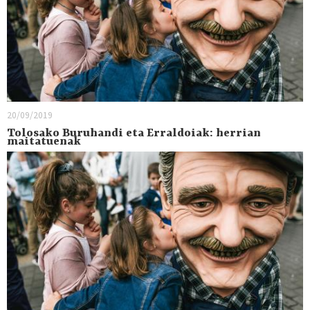
20/09/2019
Tolosako Buruhandi eta Erraldoiak: herrian
maitatuenak