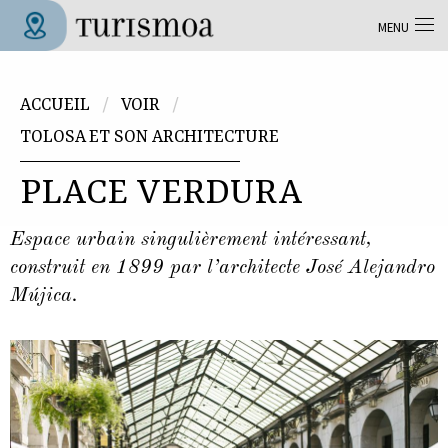
Aller au contenu principal
MENU
Tolosa Turismoa
Vous êtes ici
ACCUEIL
VOIR
TOLOSA ET SON ARCHITECTURE
PLACE VERDURA
Espace urbain singulièrement intéressant,
construit en 1899 par l’architecte José Alejandro
Mújica.