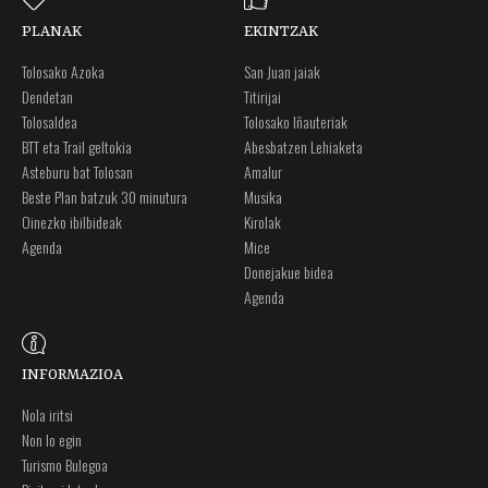
PLANAK
EKINTZAK
Tolosako Azoka
San Juan jaiak
Dendetan
Titirijai
Tolosaldea
Tolosako Iñauteriak
BTT eta Trail geltokia
Abesbatzen Lehiaketa
Asteburu bat Tolosan
Amalur
Beste Plan batzuk 30 minutura
Musika
Oinezko ibilbideak
Kirolak
Agenda
Mice
Donejakue bidea
Agenda
INFORMAZIOA
Nola iritsi
Non lo egin
Turismo Bulegoa