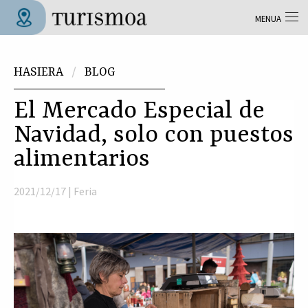
Skip to main content
MENUA
Tolosa Turismoa
Hemen zaude
HASIERA
BLOG
El Mercado Especial de
Navidad, solo con puestos
alimentarios
2021/12/17 |
Feria