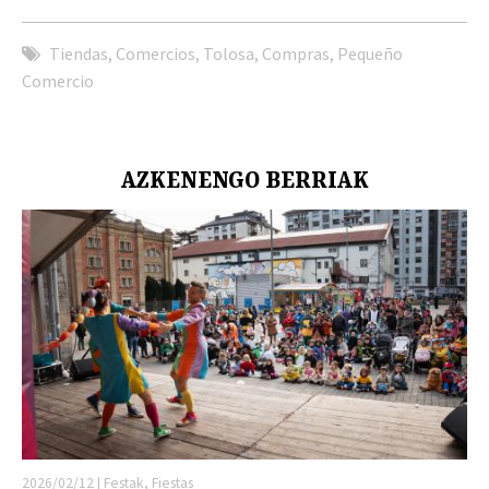
Tiendas
,
Comercios
,
Tolosa
,
Compras
,
Pequeño
Comercio
AZKENENGO BERRIAK
2026/02/12 | Festak, Fiestas