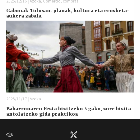
2025/12/16 | Azoka, Comercio, compras
Gabonak Tolosan: planak, kultura eta erosketa-
aukera zabala
2025/11/17 | Azoka
Babarrunaren Festa bizitzeko 3 gako, zure bisita
antolatzeko gida praktikoa