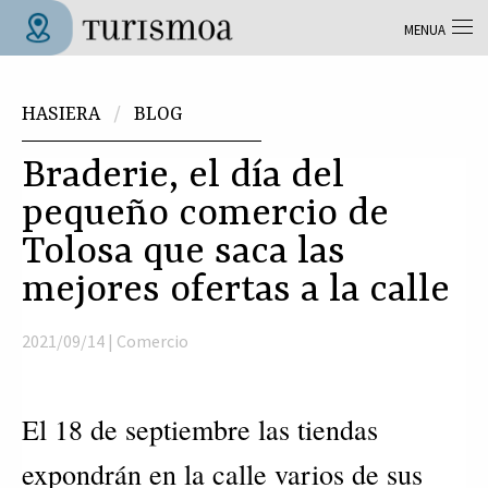
Skip to main content
MENUA
Tolosa Turismoa
Hemen zaude
HASIERA
BLOG
Braderie, el día del
pequeño comercio de
Tolosa que saca las
mejores ofertas a la calle
2021/09/14 |
Comercio
El 18 de septiembre las tiendas
expondrán en la calle varios de sus