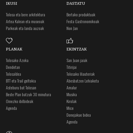
IKUSI
DASTATU
Tolosa eta bere arkitektura
Bertako produktuak
Artea Kalean eta museoak
Festa Gastronomikoak
Parkeak eta landa auzoak
Non Jan
PLANAK
EKINTZAK
Tolosako Azoka
San Juan jaiak
Dendetan
Titirijai
Tolosaldea
Tolosako Iñauteriak
BTT eta Trail geltokia
Abesbatzen Lehiaketa
Asteburu bat Tolosan
Amalur
Beste Plan batzuk 30 minutura
Musika
Oinezko ibilbideak
Kirolak
Agenda
Mice
Donejakue bidea
Agenda