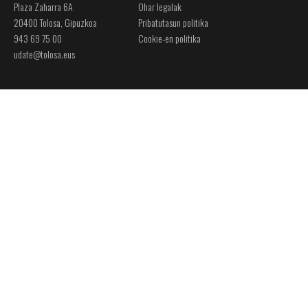
Plaza Zaharra 6A
Ohar legalak
20400 Tolosa, Gipuzkoa
Pribatutasun politika
943 69 75 00
Cookie-en politika
udate@tolosa.eus