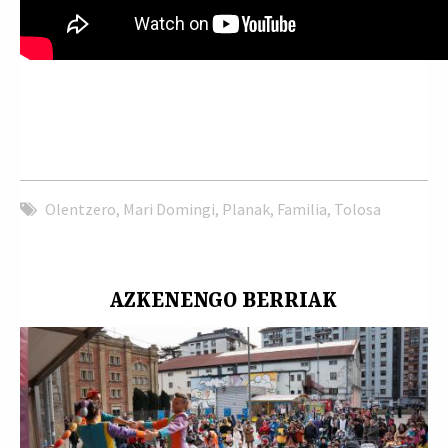
Olentzero
,
Mari Domingi
,
Planak
,
Familia
,
Tolosa
AZKENENGO BERRIAK