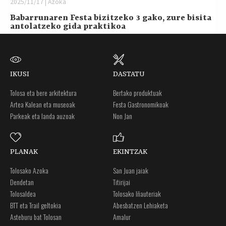
2025/11/17 | Azoka
Babarrunaren Festa bizitzeko 3 gako, zure bisita
antolatzeko gida praktikoa
IKUSI
DASTATU
Tolosa eta bere arkitektura
Bertako produktuak
Artea Kalean eta museoak
Festa Gastronomikoak
Parkeak eta landa auzoak
Non Jan
PLANAK
EKINTZAK
Tolosako Azoka
San Juan jaiak
Dendetan
Titirijai
Tolosaldea
Tolosako Iñauteriak
BTT eta Trail geltokia
Abesbatzen Lehiaketa
Asteburu bat Tolosan
Amalur