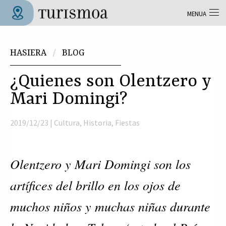
Skip to main content
MENUA
Tolosa Turismoa
Hemen zaude
HASIERA
BLOG
¿Quienes son Olentzero y
Mari Domingi?
2019/12/23 |
Cultura
,
Historia
,
Fiestas
Olentzero y Mari Domingi son los
artífices del brillo en los ojos de
muchos niños y muchas niñas durante