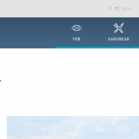
BLOG


VER
SABOREAR
N